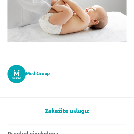
MediGroup
Zakažite uslugu:
Pregled ginekologa