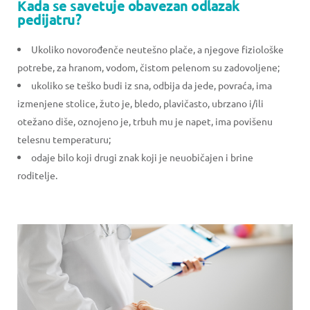
Kada se savetuje obavezan odlazak
pedijatru?
Ukoliko novorođenče neutešno plače, a njegove fiziološke
potrebe, za hranom, vodom, čistom pelenom su zadovoljene;
ukoliko se teško budi iz sna, odbija da jede, povraća, ima
izmenjene stolice, žuto je, bledo, plavičasto, ubrzano i/ili
otežano diše, oznojeno je, trbuh mu je napet, ima povišenu
telesnu temperaturu;
odaje bilo koji drugi znak koji je neuobičajen i brine
roditelje.