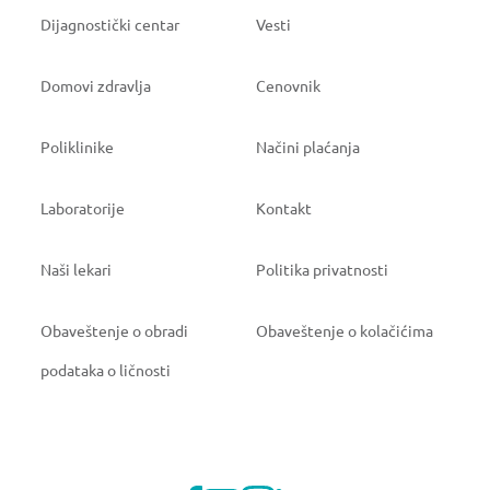
Dijagnostički centar
Vesti
Domovi zdravlja
Cenovnik
Poliklinike
Načini plaćanja
Laboratorije
Kontakt
Naši lekari
Politika privatnosti
Obaveštenje o obradi
Obaveštenje o kolačićima
podataka o ličnosti