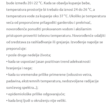
bude između 20 i 22 °C. Kada se obavlja kupanje bebe,
temperatura prostorije bi trebalo da iznosi 24 do 26 °C, a
temperatura vode za kupanje oko 37 °C. Ukoliko je temperatura
veća od preporučene prilagoditi garderobu i prekrivač,
novorođenče ponuditi prokuvanom vodom i aksilarnim
pristupom proveriti telesnu temperaturu. Novorođenče udaljiti
od sredstava za rashlađivanje ili grejanje. Izvođenje napolje se
preporučuje:
• posle druge nedelje života;
• kada se uspostavi jasan pozitivan trend adekvatnosti
hranjenja i nege;
• kada su vremenske prilike primerene (odsustvo vetra,
padavina, ekstremnih temperatura, nedozvoljene radijacije
sunčevog spektra...);
• epidemiološke prilike odgovarajuće;
• kada broj ljudi u okruženju nije veliki.