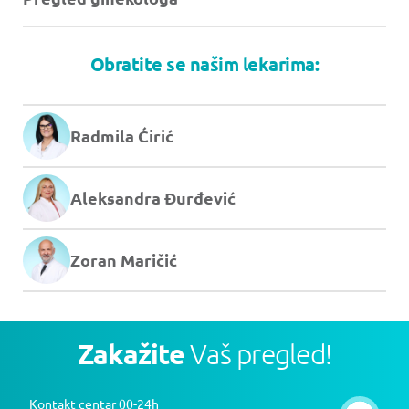
Obratite se našim lekarima:
Radmila Ćirić
Aleksandra Đurđević
Zoran Maričić
Zakažite
Vaš pregled!
Kontakt centar 00-24h