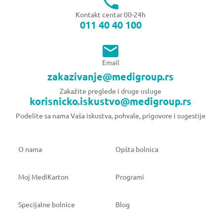
Kontakt centar 00-24h
011 40 40 100
Email
zakazivanje@medigroup.rs
Zakažite preglede i druge usluge
korisnicko.iskustvo@medigroup.rs
Podelite sa nama Vaša iskustva, pohvale, prigovore i sugestije
O nama
Opšta bolnica
Moj MediKarton
Programi
Specijalne bolnice
Blog