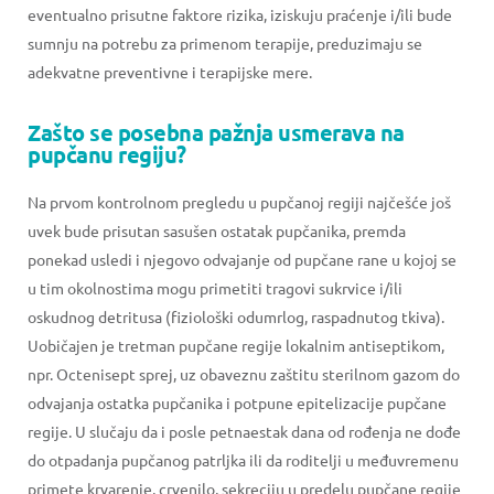
eventualno prisutne faktore rizika, iziskuju praćenje i/ili bude
sumnju na potrebu za primenom terapije, preduzimaju se
adekvatne preventivne i terapijske mere.
Zašto se posebna pažnja usmerava na
pupčanu regiju?
Na prvom kontrolnom pregledu u pupčanoj regiji najčešće još
uvek bude prisutan sasušen ostatak pupčanika, premda
ponekad usledi i njegovo odvajanje od pupčane rane u kojoj se
u tim okolnostima mogu primetiti tragovi sukrvice i/ili
oskudnog detritusa (fiziološki odumrlog, raspadnutog tkiva).
Uobičajen je tretman pupčane regije lokalnim antiseptikom,
npr. Octenisept sprej, uz obaveznu zaštitu sterilnom gazom do
odvajanja ostatka pupčanika i potpune epitelizacije pupčane
regije. U slučaju da i posle petnaestak dana od rođenja ne dođe
do otpadanja pupčanog patrljka ili da roditelji u međuvremenu
primete krvarenje, crvenilo, sekreciju u predelu pupčane regije