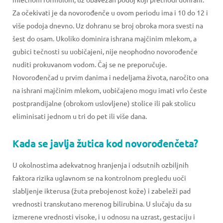
Za očekivati je da novorođenče u ovom periodu ima i 10 do 12 i
više podoja dnevno. Uz dohranu se broj obroka mora svesti na
šest do osam. Ukoliko dominira ishrana majčinim mlekom, a
gubici tečnosti su uobičajeni, nije neophodno novorođenče
nuditi prokuvanom vodom. Čaj se ne preporučuje.
Novorođenčad u prvim danima i nedeljama života, naročito ona
na ishrani majčinim mlekom, uobičajeno mogu imati vrlo česte
postprandijalne (obrokom uslovljene) stolice ili pak stolicu
eliminisati jednom u tri do pet ili više dana.
Kada se javlja žutica kod novorođenčeta?
U okolnostima adekvatnog hranjenja i odsutnih ozbiljnih
faktora rizika uglavnom se na kontrolnom pregledu uoči
slabljenje ikterusa (žuta prebojenost kože) i zabeleži pad
vrednosti transkutano merenog bilirubina. U slučaju da su
izmerene vrednosti visoke, i u odnosu na uzrast, gestaciju i