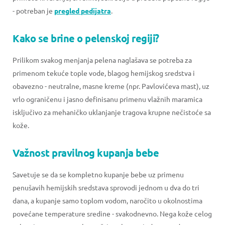
- potreban je
pregled pedijatra
.
Kako se brine o pelenskoj regiji?
Prilikom svakog menjanja pelena naglašava se potreba za
primenom tekuće tople vode, blagog hemijskog sredstva i
obavezno - neutralne, masne kreme (npr. Pavlovićeva mast), uz
vrlo ograničenu i jasno definisanu primenu vlažnih maramica
isključivo za mehaničko uklanjanje tragova krupne nečistoće sa
kože.
Važnost pravilnog kupanja bebe
Savetuje se da se kompletno kupanje bebe uz primenu
penušavih hemijskih sredstava sprovodi jednom u dva do tri
dana, a kupanje samo toplom vodom, naročito u okolnostima
povećane temperature sredine - svakodnevno. Nega kože celog