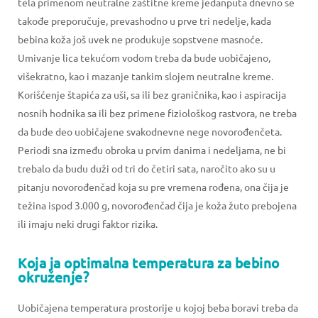
tela primenom neutralne zaštitne kreme jedanputa dnevno se
takođe preporučuje, prevashodno u prve tri nedelje, kada
bebina koža još uvek ne produkuje sopstvene masnoće.
Umivanje lica tekućom vodom treba da bude uobičajeno,
višekratno, kao i mazanje tankim slojem neutralne kreme.
Korišćenje štapića za uši, sa ili bez graničnika, kao i aspiracija
nosnih hodnika sa ili bez primene fiziološkog rastvora, ne treba
da bude deo uobičajene svakodnevne nege novorođenčeta.
Periodi sna između obroka u prvim danima i nedeljama, ne bi
trebalo da budu duži od tri do četiri sata, naročito ako su u
pitanju novorođenčad koja su pre vremena rođena, ona čija je
težina ispod 3.000 g, novorođenčad čija je koža žuto prebojena
ili imaju neki drugi faktor rizika.
Koja ja optimalna temperatura za bebino
okruženje?
Uobičajena temperatura prostorije u kojoj beba boravi treba da