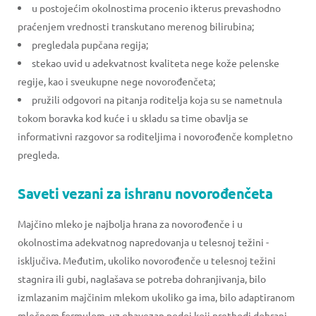
u postojećim okolnostima procenio ikterus prevashodno
praćenjem vrednosti transkutano merenog bilirubina;
pregledala pupčana regija;
stekao uvid u adekvatnost kvaliteta nege kože pelenske
regije, kao i sveukupne nege novorođenčeta;
pružili odgovori na pitanja roditelja koja su se nametnula
tokom boravka kod kuće i u skladu sa time obavlja se
informativni razgovor sa roditeljima i novorođenče kompletno
pregleda.
Saveti vezani za ishranu novorođenčeta
Majčino mleko je najbolja hrana za novorođenče i u
okolnostima adekvatnog napredovanja u telesnoj težini -
isključiva. Međutim, ukoliko novorođenče u telesnoj težini
stagnira ili gubi, naglašava se potreba dohranjivanja, bilo
izmlazanim majčinim mlekom ukoliko ga ima, bilo adaptiranom
mlečnom formulom, uz obavezan podoj koji prethodi dohrani.