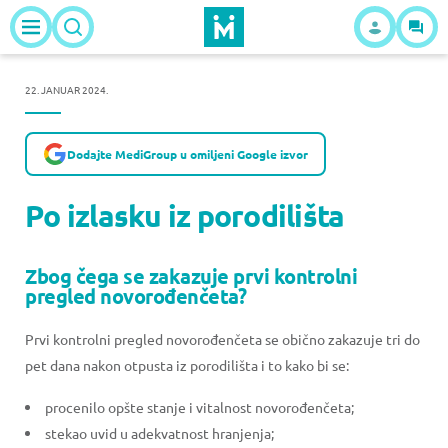
22. JANUAR 2024.
Dodajte MediGroup u omiljeni Google izvor
Po izlasku iz porodilišta
Zbog čega se zakazuje prvi kontrolni
pregled novorođenčeta?
Prvi kontrolni pregled novorođenčeta se obično zakazuje tri do
pet dana nakon otpusta iz porodilišta i to kako bi se:
procenilo opšte stanje i vitalnost novorođenčeta;
stekao uvid u adekvatnost hranjenja;