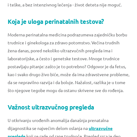
i teške, a bez intenzivnog lečenja - život deteta nije moguć.
Koja je uloga perinatalnih testova?
Moderna perinatalna medicina podrazumeva zajedničku borbu
trudnice i ginekologa za zdravo potomstvo. Većina trudnih
žena danas, pored nekoliko ultrazvučnih pregleda ima i
laboratorijske, a često i genetske testove. Mnoge trudnice
postavljaju pitanje: zašto je to potrebno? Odgovor je da fetus,
kao i svako drugo živo biće, može da ima zdravstvene probleme,
da se nepravilno razvija i da boluje. Nažalost, razlika je u tome
što njegove tegobe mogu da ostanu skrivene sve do rođenja.
Važnost ultrazvučnog pregleda
U otkrivanju urođenih anomalija današnja prenatalna
dijagnostika se najvećim delom oslanja na
ultrazvučne
preglede
koji se rade od rane trudnoće. Pregled srca je deo