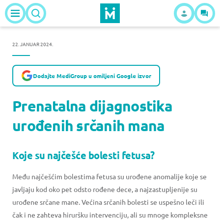
22. JANUAR 2024.
Dodajte MediGroup u omiljeni Google izvor
Prenatalna dijagnostika
urođenih srčanih mana
Koje su najčešće bolesti fetusa?
Među najčešćim bolestima fetusa su urođene anomalije koje se
javljaju kod oko pet odsto rođene dece, a najzastupljenije su
urođene srčane mane. Većina srčanih bolesti se uspešno leči ili
čak i ne zahteva hiruršku intervenciju, ali su mnoge kompleksne