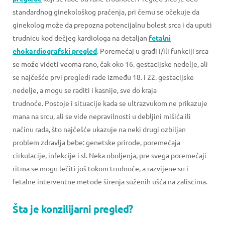
standardnog ginekološkog praćenja, pri čemu se očekuje da
ginekolog može da prepozna potencijalnu bolest srca i da uputi
trudnicu kod dečjeg kardiologa na detaljan
fetalni
ehokardiografski pregled
. Poremećaj u građi i/ili funkciji srca
se može videti veoma rano, čak oko 16. gestacijske nedelje, ali
se najčešće prvi pregledi rade između 18. i 22. gestacijske
nedelje, a mogu se raditi i kasnije, sve do kraja
trudnoće. Postoje i situacije kada se ultrazvukom ne prikazuje
mana na srcu, ali se vide nepravilnosti u debljini mišića ili
načinu rada, što najčešće ukazuje na neki drugi ozbiljan
problem zdravlja bebe: genetske prirode, poremećaja
cirkulacije, infekcije i sl. Neka oboljenja, pre svega poremećaji
ritma se mogu lečiti još tokom trudnoće, a razvijene su i
fetalne interventne metode širenja suženih ušća na zaliscima.
Šta je konzilijarni pregled?