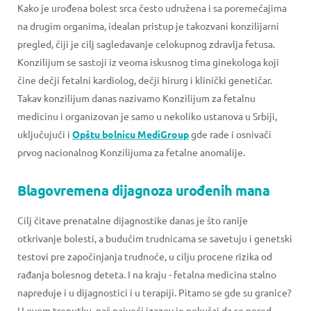
Kako je urođena bolest srca često udružena i sa poremećajima
na drugim organima, idealan pristup je takozvani konzilijarni
pregled, čiji je cilj sagledavanje celokupnog zdravlja fetusa.
Konzilijum se sastoji iz veoma iskusnog tima ginekologa koji
čine dečji fetalni kardiolog, dečji hirurg i klinički genetičar.
Takav konzilijum danas nazivamo Konzilijum za fetalnu
medicinu i organizovan je samo u nekoliko ustanova u Srbiji,
uključujući i
Opštu bolnicu MediGroup
gde rade i osnivači
prvog nacionalnog Konzilijuma za fetalne anomalije.
Blagovremena dijagnoza urođenih mana
Cilj čitave prenatalne dijagnostike danas je što ranije
otkrivanje bolesti, a budućim trudnicama se savetuju i genetski
testovi pre započinjanja trudnoće, u cilju procene rizika od
rađanja bolesnog deteta. I na kraju - fetalna medicina stalno
napreduje i u dijagnostici i u terapiji. Pitamo se gde su granice?
U ovom trenutku, naš najveći izazov je pokušaj da se pored