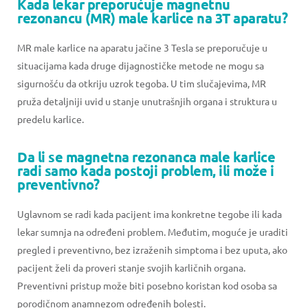
Kada lekar preporučuje magnetnu
rezonancu (MR) male karlice na 3T aparatu?
MR male karlice na aparatu jačine 3 Tesla se preporučuje u
situacijama kada druge dijagnostičke metode ne mogu sa
sigurnošću da otkriju uzrok tegoba. U tim slučajevima, MR
pruža detaljniji uvid u stanje unutrašnjih organa i struktura u
predelu karlice.
Da li se magnetna rezonanca male karlice
radi samo kada postoji problem, ili može i
preventivno?
Uglavnom se radi kada pacijent ima konkretne tegobe ili kada
lekar sumnja na određeni problem. Međutim, moguće je uraditi
pregled i preventivno, bez izraženih simptoma i bez uputa, ako
pacijent želi da proveri stanje svojih karličnih organa.
Preventivni pristup može biti posebno koristan kod osoba sa
porodičnom anamnezom određenih bolesti.