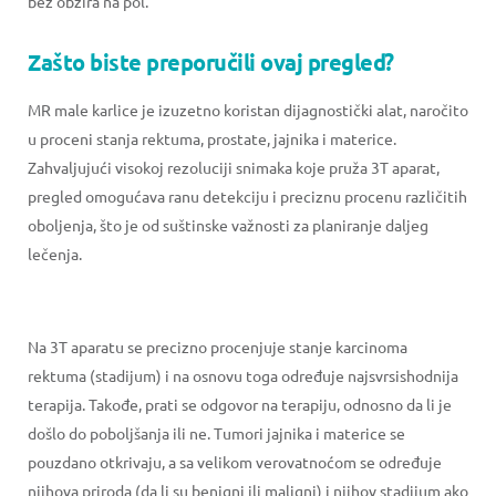
bez obzira na pol.
Zašto biste preporučili ovaj pregled?
MR male karlice je izuzetno koristan dijagnostički alat, naročito
u proceni stanja rektuma, prostate, jajnika i materice.
Zahvaljujući visokoj rezoluciji snimaka koje pruža 3T aparat,
pregled omogućava ranu detekciju i preciznu procenu različitih
oboljenja, što je od suštinske važnosti za planiranje daljeg
lečenja.
Na 3T aparatu se precizno procenjuje stanje karcinoma
rektuma (stadijum) i na osnovu toga određuje najsvrsishodnija
terapija. Takođe, prati se odgovor na terapiju, odnosno da li je
došlo do poboljšanja ili ne. Tumori jajnika i materice se
pouzdano otkrivaju, a sa velikom verovatnoćom se određuje
njihova priroda (da li su benigni ili maligni) i njihov stadijum ako