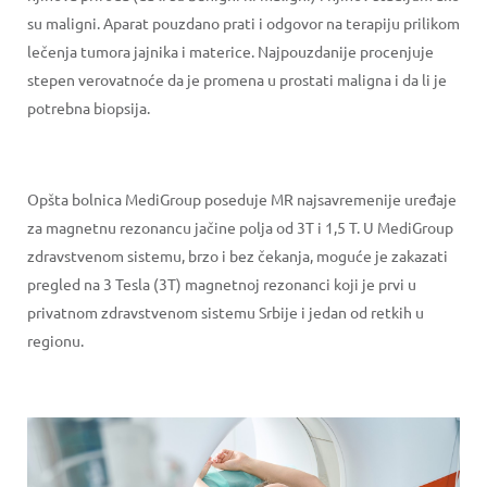
su maligni. Aparat pouzdano prati i odgovor na terapiju prilikom
lečenja tumora jajnika i materice. Najpouzdanije procenjuje
stepen verovatnoće da je promena u prostati maligna i da li je
potrebna biopsija.
Opšta bolnica MediGroup poseduje MR najsavremenije uređaje
za magnetnu rezonancu jačine polja od 3T i 1,5 T. U MediGroup
zdravstvenom sistemu, brzo i bez čekanja, moguće je zakazati
pregled na 3 Tesla (3T) magnetnoj rezonanci koji je prvi u
privatnom zdravstvenom sistemu Srbije i jedan od retkih u
regionu.