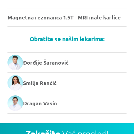
Magnetna rezonanca 1.5T - MRI male karlice
Obratite se našim lekarima:
Đorđije Šaranović
Smilja Rančić
Dragan Vasin
Zakažite
Vaš pregled!