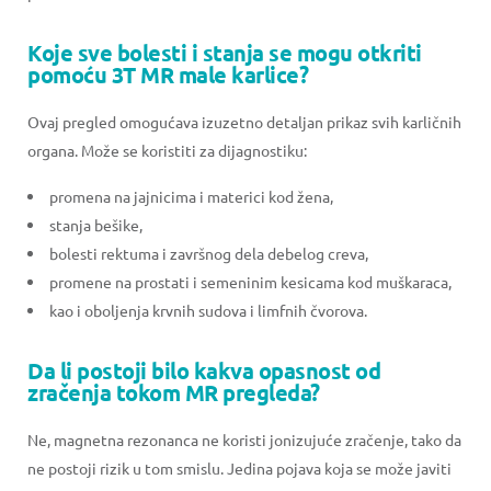
Koje sve bolesti i stanja se mogu otkriti
pomoću 3T MR male karlice?
Ovaj pregled omogućava izuzetno detaljan prikaz svih karličnih
organa. Može se koristiti za dijagnostiku:
promena na jajnicima i materici kod žena,
stanja bešike,
bolesti rektuma i završnog dela debelog creva,
promene na prostati i semeninim kesicama kod muškaraca,
kao i oboljenja krvnih sudova i limfnih čvorova.
Da li postoji bilo kakva opasnost od
zračenja tokom MR pregleda?
Ne, magnetna rezonanca ne koristi jonizujuće zračenje, tako da
ne postoji rizik u tom smislu. Jedina pojava koja se može javiti