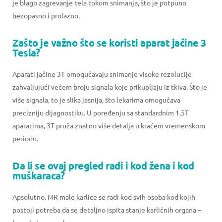
je blago zagrevanje tela tokom snimanja, što je potpuno
bezopasno i prolazno.
Zašto je važno što se koristi aparat jačine 3
Tesla?
Aparati jačine 3T omogućavaju snimanje visoke rezolucije
zahvaljujući većem broju signala koje prikupljaju iz tkiva. Što je
više signala, to je slika jasnija, što lekarima omogućava
precizniju dijagnostiku. U poređenju sa standardnim 1,5T
aparatima, 3T pruža znatno više detalja u kraćem vremenskom
periodu.
Da li se ovaj pregled radi i kod žena i kod
muškaraca?
Apsolutno. MR male karlice se radi kod svih osoba kod kojih
postoji potreba da se detaljno ispita stanje karličnih organa –