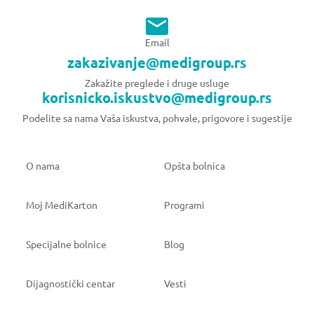
Email
zakazivanje@medigroup.rs
Zakažite preglede i druge usluge
korisnicko.iskustvo@medigroup.rs
Podelite sa nama Vaša iskustva, pohvale, prigovore i sugestije
O nama
Opšta bolnica
Moj MediKarton
Programi
Specijalne bolnice
Blog
Dijagnostički centar
Vesti