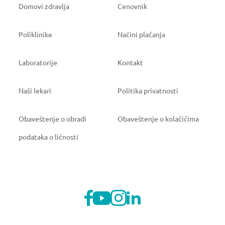
Domovi zdravlja
Cenovnik
Poliklinike
Načini plaćanja
Laboratorije
Kontakt
Naši lekari
Politika privatnosti
Obaveštenje o obradi
Obaveštenje o kolačićima
podataka o ličnosti