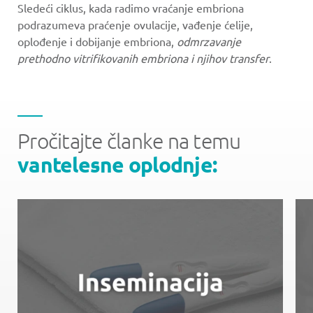
Sledeći ciklus, kada radimo vraćanje embriona
podrazumeva praćenje ovulacije, vađenje ćelije,
oplođenje i dobijanje embriona,
odmrzavanje
prethodno vitrifikovanih embriona i njihov transfer
.
Pročitajte članke na temu
vantelesne oplodnje: