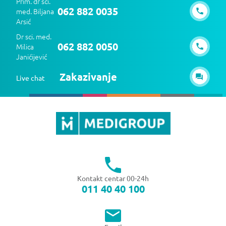
Prim. dr sci.
062 882 0035
med. Biljana
Arsić
Dr sci. med.
062 882 0050
Milica
Janićijević
Zakazivanje
Live chat
Kontakt centar 00-24h
011 40 40 100