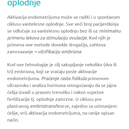
oplodnje
Aktivacija endometrijuma može se raditi i u spontanom
ciklusu vantelesne oplodnje. Sve veći broj pacijentkinja
se odlučuje za vantelesnu oplodnju bez ili uz
minimalnu
primenu lekova za stimulaciju ovulacije
. Kod njih je
primena ove metode donekle drugačija, zahteva
zamrzavanje
–
vitrifikaciju embriona
.
Kod ove tehnologije je cilj sakupljanje nekoliko (dva ili
tri) embriona, koji se vraćaju posle aktivacije
endometrijuma.
Praćenje rasta folikula
primenom
ultrazvuka i analiza hormona omogućavaju da se jajna
ćelija izvadi u pravom trenutku i nakon uspešne
fertilizacije tj. oplodnje zamrzne. U ciklusu pre
planiranog
embriotransfera
se, zajedno sa uzimanjem
ćelije, vrši aktivacija endometrijuma, na ranije opisan
način.