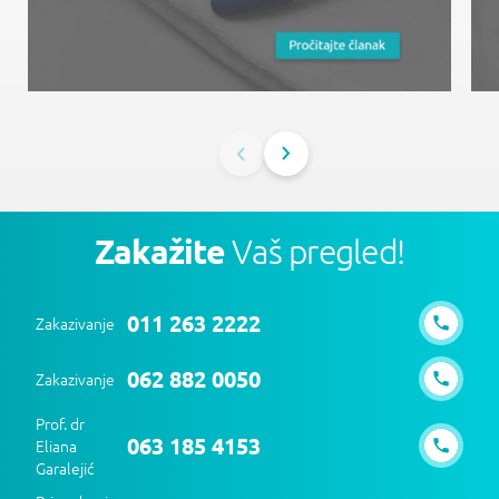
Zakažite
Vaš pregled!
011 263 2222
Zakazivanje
062 882 0050
Zakazivanje
Prof. dr
063 185 4153
Eliana
Garalejić