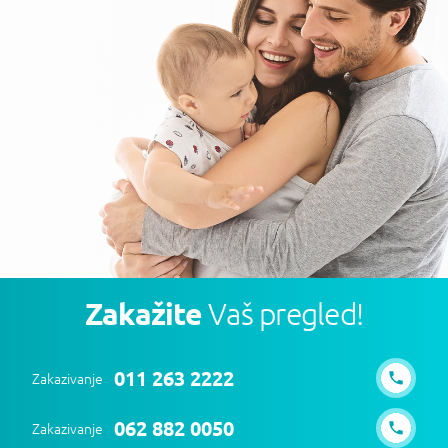
Zakažite
Vaš pregled!
011 263 2222
Zakazivanje
062 882 0050
Zakazivanje