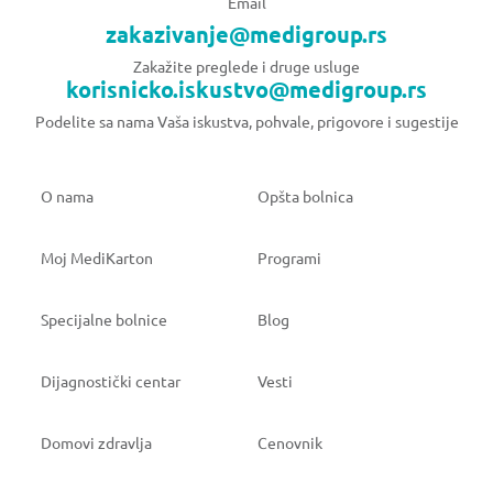
Email
zakazivanje@medigroup.rs
Zakažite preglede i druge usluge
korisnicko.iskustvo@medigroup.rs
Podelite sa nama Vaša iskustva, pohvale, prigovore i sugestije
O nama
Opšta bolnica
Moj MediKarton
Programi
Specijalne bolnice
Blog
Dijagnostički centar
Vesti
Domovi zdravlja
Cenovnik