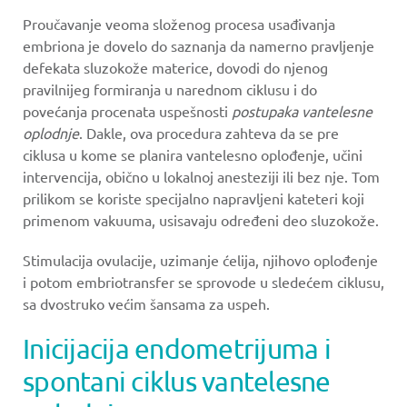
Proučavanje veoma složenog procesa usađivanja
embriona je dovelo do saznanja da namerno pravljenje
defekata sluzokože materice, dovodi do njenog
pravilnijeg formiranja u narednom ciklusu i do
povećanja procenata uspešnosti
postupaka vantelesne
oplodnje
. Dakle, ova procedura zahteva da se pre
ciklusa u kome se planira vantelesno oplođenje, učini
intervencija, obično u lokalnoj anesteziji ili bez nje. Tom
prilikom se koriste specijalno napravljeni kateteri koji
primenom vakuuma, usisavaju određeni deo sluzokože.
Stimulacija ovulacije, uzimanje ćelija, njihovo oplođenje
i potom embriotransfer se sprovode u sledećem ciklusu,
sa dvostruko većim šansama za uspeh.
Inicijacija endometrijuma i
spontani ciklus vantelesne