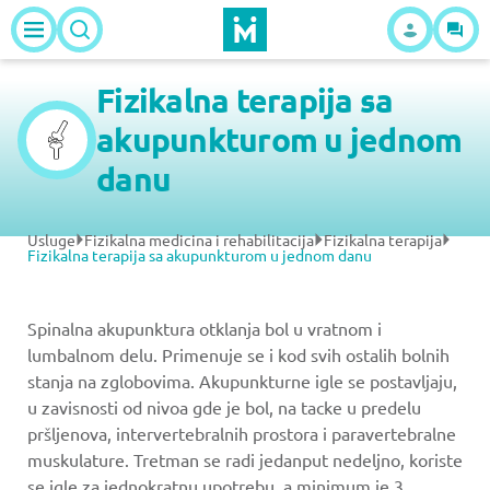
Fizikalna terapija sa
akupunkturom u jednom
danu
Usluge
Fizikalna medicina i rehabilitacija
Fizikalna terapija
Fizikalna terapija sa akupunkturom u jednom danu
Spinalna akupunktura otklanja bol u vratnom i
lumbalnom delu. Primenuje se i kod svih ostalih bolnih
stanja na zglobovima. Akupunkturne igle se postavljaju,
u zavisnosti od nivoa gde je bol, na tacke u predelu
pršljenova, intervertebralnih prostora i paravertebralne
muskulature. Tretman se radi jedanput nedeljno, koriste
se igle za jednokratnu upotrebu, a minimum je 3