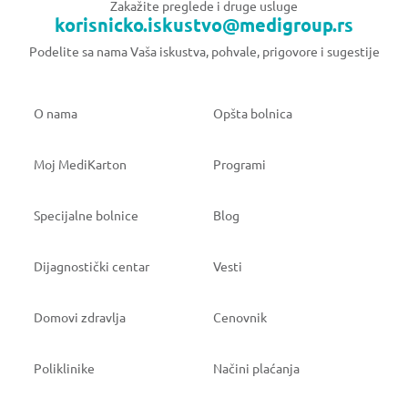
Zakažite preglede i druge usluge
korisnicko.iskustvo@medigroup.rs
Podelite sa nama Vaša iskustva, pohvale, prigovore i sugestije
O nama
Opšta bolnica
Moj MediKarton
Programi
Specijalne bolnice
Blog
Dijagnostički centar
Vesti
Domovi zdravlja
Cenovnik
Poliklinike
Načini plaćanja