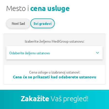
Mesto i
cena usluge
Novi Sad
Svi gradovi
Izaberite željenu MediGroup ustanovu:
Odaberite željenu ustanovu
Cena usluge u izabranoj ustanovi:
Cena će se prikazati kad odaberete ustanovu
Zakažite
Vaš pregled!