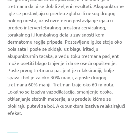
tretmana da bi se dobili željeni rezultati. Akupunkturne
igle se postavljaju u predeo zgloba ili nekog drugog
bolnog mesta, uz istovremeno postavljanje igala u
predeo intervertebralnog prostora cervicalnog,
torakalnog ili lumbalnog dela u zavisnosti kom
dermatomu regija pripada. Postavljene iglice stoje oko
pola sata i posle se skidaju uz blagu iritaciju
akupunkturnih tacaka, a već u toku tretmana pacijent
može osetiti blago trnjenje i da se oseća opuštenije.
Posle prvog tretmana pacijent je relaksiraniji, bolje
spava i bol je za oko 30% manji, a posle drugog
tretmana 60% manji. Tretman traje oko 60 minuta.
Lokalno se izaziva vazodilatacija, smanjenje otoka,
otklanjanje stetnih materija, a u predelu kičme se
blokiraju putevi za bol. Akupunktura izaziva relaksirajući
efekat.