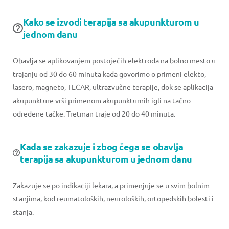
Kako se izvodi terapija sa akupunkturom u
jednom danu
Obavlja se aplikovanjem postojećih elektroda na bolno mesto u
trajanju od 30 do 60 minuta kada govorimo o primeni elekto,
lasero, magneto, TECAR, ultrazvučne terapije, dok se aplikacija
akupunkture vrši primenom akupunkturnih igli na tačno
određene tačke. Tretman traje od 20 do 40 minuta.
Kada se zakazuje i zbog čega se obavlja
terapija sa akupunkturom u jednom danu
Zakazuje se po indikaciji lekara, a primenjuje se u svim bolnim
stanjima, kod reumatoloških, neuroloških, ortopedskih bolesti i
stanja.