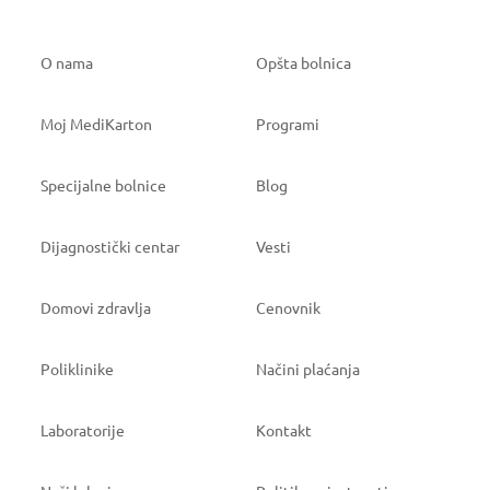
O nama
Opšta bolnica
Moj MediKarton
Programi
Specijalne bolnice
Blog
Dijagnostički centar
Vesti
Domovi zdravlja
Cenovnik
Poliklinike
Načini plaćanja
Laboratorije
Kontakt