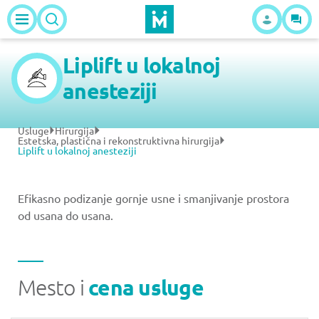
Liplift u lokalnoj
anesteziji
Usluge
Hirurgija
Estetska, plastična i rekonstruktivna hirurgija
Liplift u lokalnoj anesteziji
Efikasno podizanje gornje usne i smanjivanje prostora
od usana do usana.
Mesto i
cena usluge