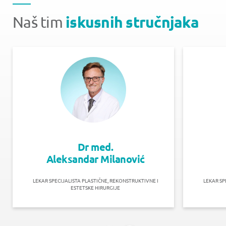
iskusnih stručnjaka
Naš tim
Dr med.
Aleksandar Milanović
LEKAR SPECIJALISTA PLASTIČNE, REKONSTRUKTIVNE I
LEKAR SP
ESTETSKE HIRURGIJE