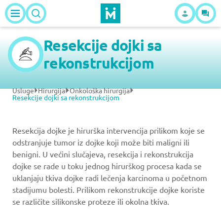
Resekcije dojki sa
rekonstrukcijom
Usluge
Hirurgija
Onkološka hirurgija
Resekcije dojki sa rekonstrukcijom
Resekcija dojke je hirurška intervencija prilikom koje se
odstranjuje tumor iz dojke koji može biti maligni ili
benigni. U većini slučajeva, resekcija i rekonstrukcija
dojke se rade u toku jednog hirurškog procesa kada se
uklanjaju tkiva dojke radi lečenja karcinoma u početnom
stadijumu bolesti. Prilikom rekonstrukcije dojke koriste
se različite silikonske proteze ili okolna tkiva.