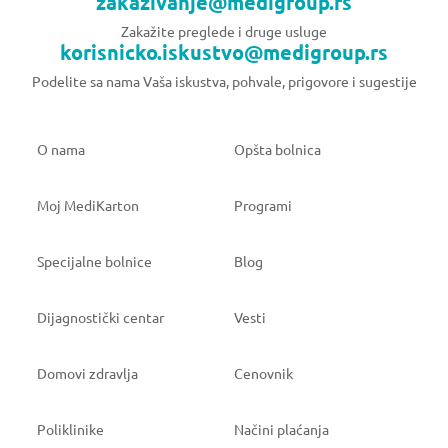
zakazivanje@medigroup.rs
Zakažite preglede i druge usluge
korisnicko.iskustvo@medigroup.rs
Podelite sa nama Vaša iskustva, pohvale, prigovore i sugestije
O nama
Opšta bolnica
Moj MediKarton
Programi
Specijalne bolnice
Blog
Dijagnostički centar
Vesti
Domovi zdravlja
Cenovnik
Poliklinike
Načini plaćanja