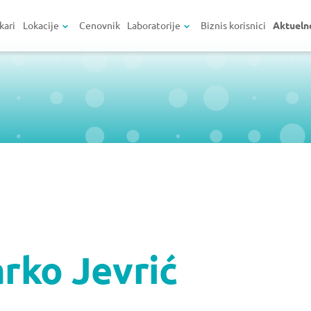
kari
Lokacije
Cenovnik
Laboratorije
Biznis korisnici
Aktueln
rko Jevrić