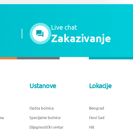
Live chat
Zakazivanje
Ustanove
Lokacije
Opšta bolnica
Beograd
ma
Specijalne bolnice
Novi Sad
Dijagnostički centar
Niš