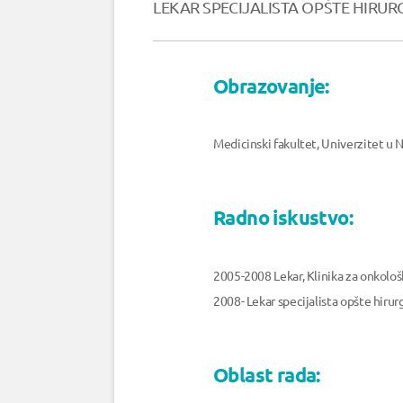
LEKAR SPECIJALISTA OPŠTE HIRUR
Obrazovanje:
Medicinski fakultet, Univerzitet u 
Radno iskustvo:
2005-2008 Lekar, Klinika za onkološku
2008- Lekar specijalista opšte hirurg
Oblast rada: