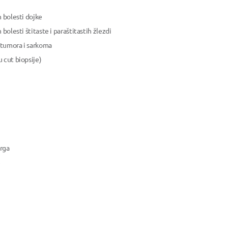
h bolesti dojke
bolesti štitaste i paraštitastih žlezdi
 tumora i sarkoma
 cut biopsije)
urga
e