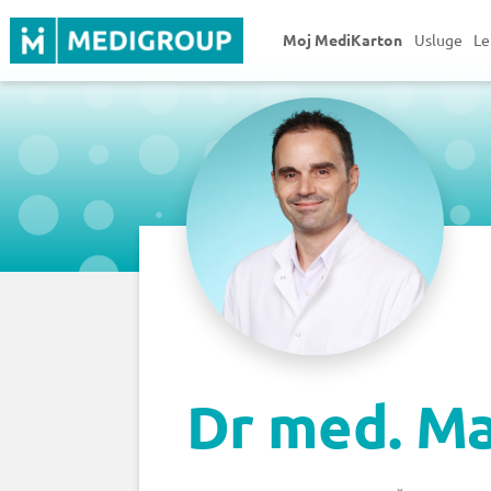
Moj MediKarton
Usluge
Le
Dr med. Ma