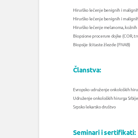
Hirurško lečenje benignih i maligni
Hirurško lečenje benignih i malignih 
Hirurško lečenje melanoma, kožnih
Biopsione procerure dojke (COR, tru
Biopsije štitaste žlezde (FNAB)
Članstva:
Evropsko udruženje onkoloških hir
Udruženje onkoloških hirurga Srbij
Srpsko lekarsko društvo
Seminari i sertifikati: