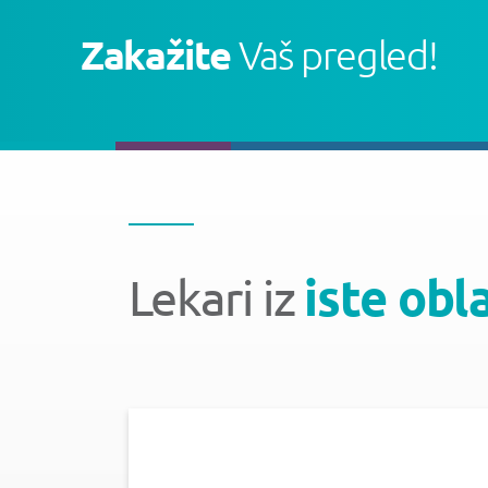
Zakažite
Vaš pregled!
Lekari iz
iste obl