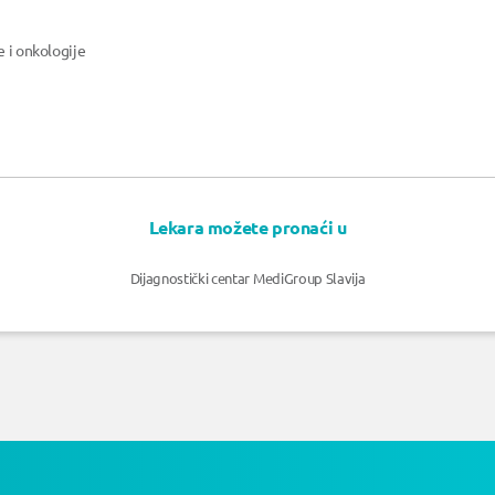
e i onkologije
Lekara možete pronaći u
Dijagnostički centar MediGroup Slavija