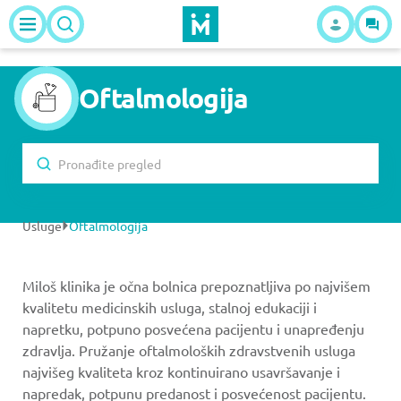
Oftalmologija
Usluge
Oftalmologija
Miloš klinika je očna bolnica prepoznatljiva po najvišem
kvalitetu medicinskih usluga, stalnoj edukaciji i
napretku, potpuno posvećena pacijentu i unapređenju
zdravlja. Pružanje oftalmoloških zdravstvenih usluga
najvišeg kvaliteta kroz kontinuirano usavršavanje i
napredak, potpunu predanost i posvećenost pacijentu.