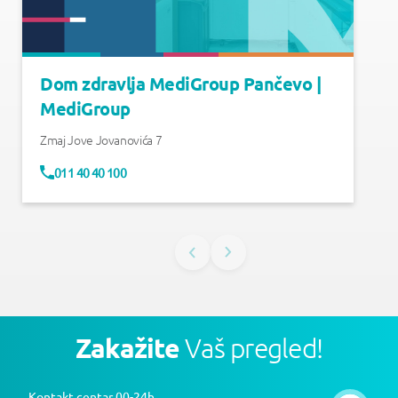
Dom zdravlja MediGroup Pančevo |
MediGroup
Zmaj Jove Jovanovića 7
011 40 40 100
Zakažite
Vaš pregled!
Kontakt centar 00-24h