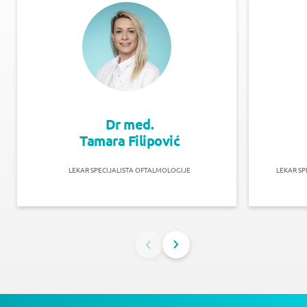
Dr med.
Tamara Filipović
LEKAR SPECIJALISTA OFTALMOLOGIJE
LEKAR SP