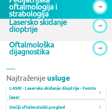
oftalmologija i
strabologija
Lasersko skidanje
dioptrije
Oftalmološka
dijagnostika
usluge
Najtraženije
LASIK - Lasersko skidanje dioptrije - Femto
laser
Dečiji oftalmološki pregled