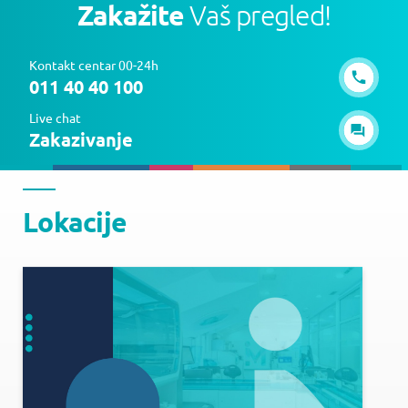
Zakažite
Vaš pregled!
Kontakt centar 00-24h
011 40 40 100
Live chat
Zakazivanje
Lokacije