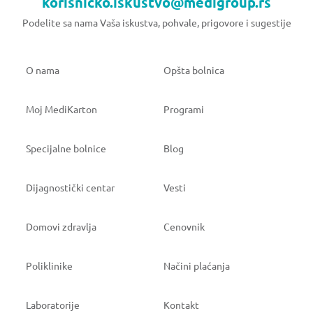
korisnicko.iskustvo@medigroup.rs
Podelite sa nama Vaša iskustva, pohvale, prigovore i sugestije
O nama
Opšta bolnica
Moj MediKarton
Programi
Specijalne bolnice
Blog
Dijagnostički centar
Vesti
Domovi zdravlja
Cenovnik
Poliklinike
Načini plaćanja
Laboratorije
Kontakt