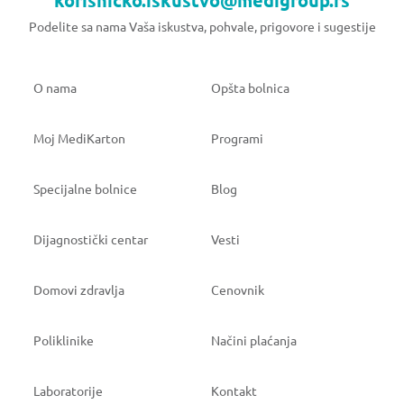
korisnicko.iskustvo@medigroup.rs
Podelite sa nama Vaša iskustva, pohvale, prigovore i sugestije
O nama
Opšta bolnica
Moj MediKarton
Programi
Specijalne bolnice
Blog
Dijagnostički centar
Vesti
Domovi zdravlja
Cenovnik
Poliklinike
Načini plaćanja
Laboratorije
Kontakt