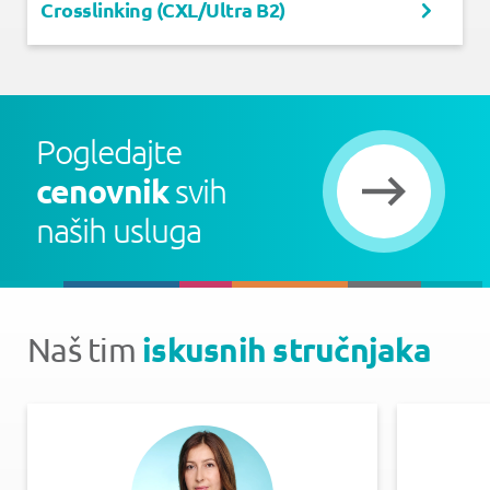
Crosslinking (CXL/Ultra B2)
Pogledajte
cenovnik
svih
naših usluga
iskusnih stručnjaka
Naš tim