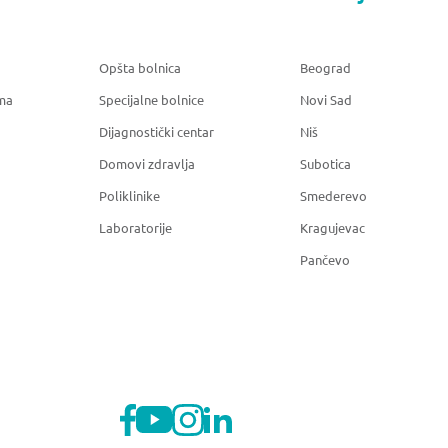
Opšta bolnica
Beograd
ma
Specijalne bolnice
Novi Sad
Dijagnostički centar
Niš
Domovi zdravlja
Subotica
Poliklinike
Smederevo
Laboratorije
Kragujevac
Pančevo