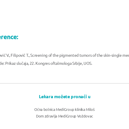
erence:
rović V., Filipović T., Screening of the pigmented tumors of the skin-single m
de: Prikaz slučaja, 22. Kongres oftalmologa Srbije, UOS.
Lekara možete pronaći u
Očna bolnica MediGroup klinika Miloš
Dom zdravlja MediGroup Voždovac