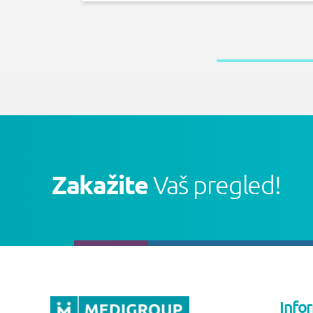
Zakažite
Vaš pregled!
Info