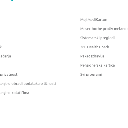
Moj MediKarton
Mesec borbe protiv melano
Sistematski pregledi
k
360 Health Check
laćanja
Paket zdravlja
Penzionerska kartica
 privatnosti
Svi programi
enje o obradi podataka o ličnosti
enje o kolačićima