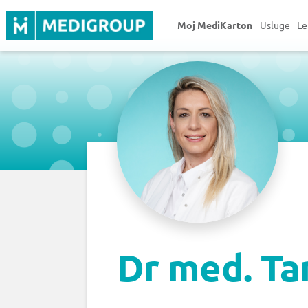
Moj MediKarton
Usluge
Le
Dr med. Ta