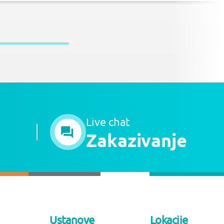
Live chat
Zakazivanje
Ustanove
Lokacije