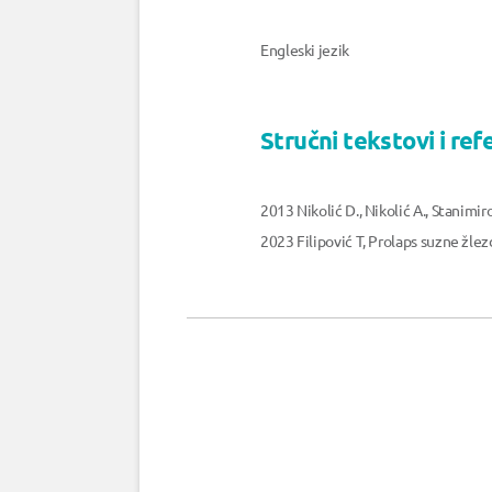
Engleski jezik
Stručni tekstovi i ref
2013 Nikolić D., Nikolić А., Stanimi
2023 Filipović T, Prolaps suzne žlez