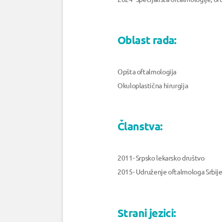
Oblast rada:
Opšta oftalmologija
Okuloplastična hirurgija
Članstva:
2011- Srpsko lekarsko društvo
2015- Udruženje oftalmologa Srbij
Strani jezici: