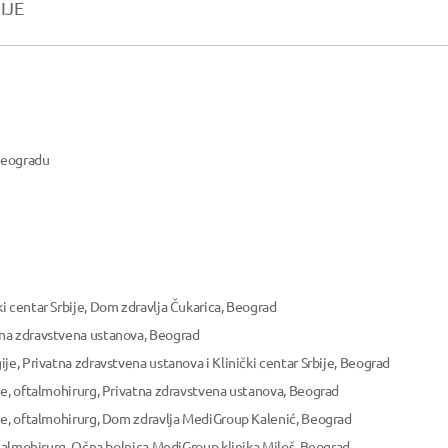
IJE
 Beogradu
 centar Srbije, Dom zdravlja Čukarica, Beograd
na zdravstvena ustanova, Beograd
je, Privatna zdravstvena ustanova i Klinički centar Srbije, Beograd
je, oftalmohirurg, Privatna zdravstvena ustanova, Beograd
je, oftalmohirurg, Dom zdravlja MediGroup Kalenić, Beograd
ftalmohirurg, Očna bolnica MediGroup klinika Miloš, Beograd