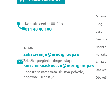
O nama
Kontakt centar 00-24h
Blog
011 40 40 100
Vesti
Cenovni
Načini p
Email
zakazivanje@medigroup.rs
Kontakt
Zakažite preglede i druge usluge
Politika
korisnicko.iskustvo@medigroup.rs
Obavešt
Podelite sa nama Vaša iskustva, pohvale,
prigovore i sugestije
Obavešt