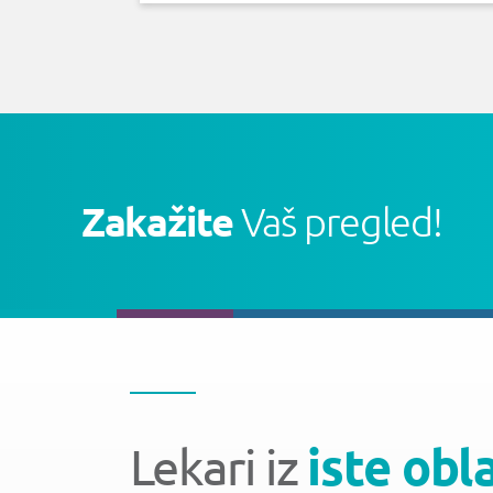
Zakažite
Vaš pregled!
Lekari iz
iste obl