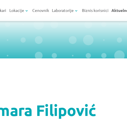
kari
Lokacije
Cenovnik
Laboratorije
Biznis korisnici
Aktueln
mara Filipović