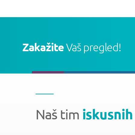
Zakažite
Vaš pregled!
Naš tim
iskusnih