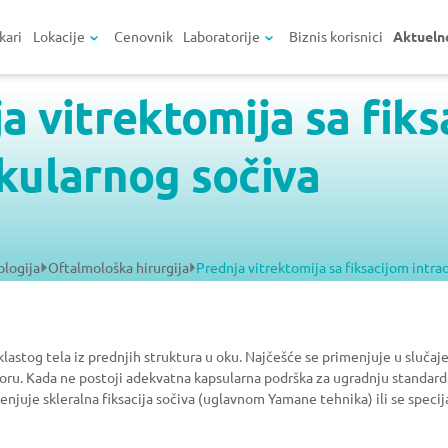
kari
Lokacije
Cenovnik
Laboratorije
Biznis korisnici
Aktueln
a vitrektomija sa fik
kularnog sočiva
logija
Oftalmološka hirurgija
Prednja vitrektomija sa fiksacijom intra
astog tela iz prednjih struktura u oku. Najčešće se primenjuje u slučajev
ru. Kada ne postoji adekvatna kapsularna podrška za ugradnju standardn
enjuje skleralna fiksacija sočiva (uglavnom Yamane tehnika) ili se specijaln