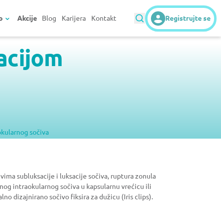
o
Akcije
Blog
Karijera
Kontakt
Registrujte se
sacijom
okularnog sočiva
ima subluksacije i luksacije sočiva, ruptura zonula
og intraokularnog sočiva u kapsularnu vrećicu ili
o dizajnirano sočivo fiksira za dužicu (Iris clips).