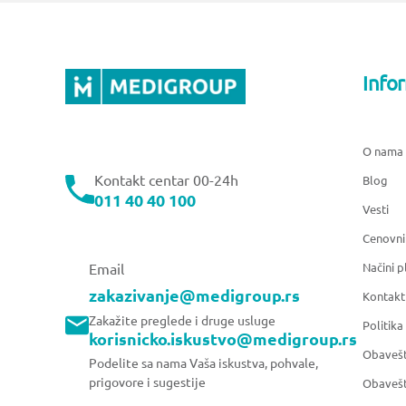
Info
O nama
Kontakt centar 00-24h
Blog
011 40 40 100
Vesti
Cenovni
Načini p
Email
zakazivanje@medigroup.rs
Kontakt
Zakažite preglede i druge usluge
Politika
korisnicko.iskustvo@medigroup.rs
Obavešt
Podelite sa nama Vaša iskustva, pohvale,
prigovore i sugestije
Obavešt