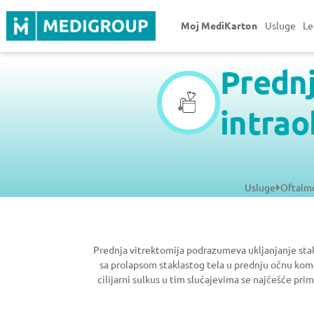
Moj MediKarton
Usluge
Le
Prednj
intrao
Usluge
Oftalmo
Prednja vitrektomija podrazumeva ukljanjanje stakl
sa prolapsom staklastog tela u prednju očnu komo
cilijarni sulkus u tim slučajevima se najčešće prim