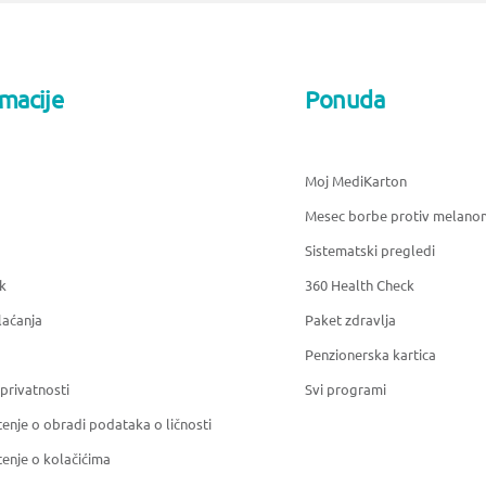
rmacije
Ponuda
Moj MediKarton
Mesec borbe protiv melano
Sistematski pregledi
k
360 Health Check
laćanja
Paket zdravlja
Penzionerska kartica
 privatnosti
Svi programi
enje o obradi podataka o ličnosti
enje o kolačićima