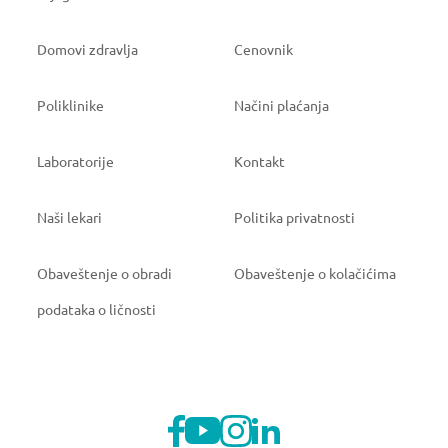
Domovi zdravlja
Cenovnik
Poliklinike
Načini plaćanja
Laboratorije
Kontakt
Naši lekari
Politika privatnosti
Obaveštenje o obradi
Obaveštenje o kolačićima
podataka o ličnosti