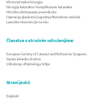
Vitreoretinalna hirurgija
Hirurgija katarakte i komplikovane katarakte
Hirurško zbrinjavanje povreda oka
Operacija glaukoma (ugradnja Ahmedove valvule)
Laserske intervencije na oku
Članstva u stručnim udruženjima:
European Society of Cataract and Refractive Surgeons
Srpsko lekarsko društvo
Udruženje oftalmologa Srbije
Strani jezici:
Engleski