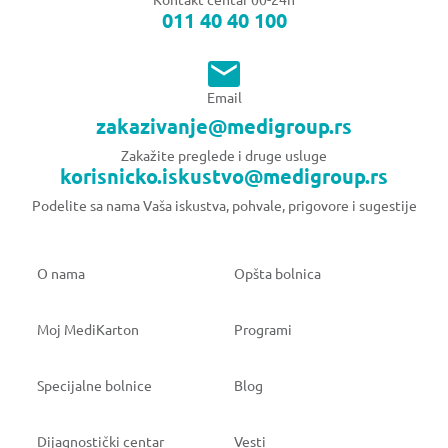
011 40 40 100
Email
zakazivanje@medigroup.rs
Zakažite preglede i druge usluge
korisnicko.iskustvo@medigroup.rs
Podelite sa nama Vaša iskustva, pohvale, prigovore i sugestije
O nama
Opšta bolnica
Moj MediKarton
Programi
Specijalne bolnice
Blog
Dijagnostički centar
Vesti