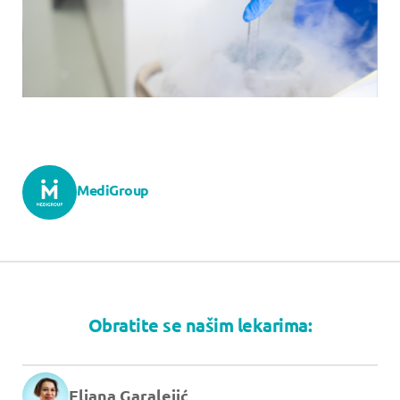
MediGroup
Obratite se našim lekarima:
Eliana Garalejić