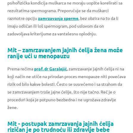
psihofizička kondicija muškarca ne moraju uopšte korelirati sa
rezultatima spermograma. Preporučuje se da muškarci
razmotre opciju
zamrzavanja sperme
, bez obzira na to da li
imaju odličan ili loš spermogram, pod uslovom da on
zadovoljava kriterijume za vantelesnu oplodnju.
Mit – zamrzavanjem jajnih ćelija žena može
ranije ući u menopauzu
Prema rečima
prof. dr Garalejić
, zamrzavanje jajnih ćelija ni na
koji način ne utiče na prirodan proces menopauze niti povećava
rizik od bilo kakve bolesti. Često se susrećemo i sa strahom da
se zamrzavanjem troše jajne ćelije, što nije tačno. Reč je o
proceduri koja je potpuno bezbedna i ne ugrožava zdravlje
žene.
Mit - postupak zamrzavanja jajnih ćelija
rizičan je po trudnoću ili zdravlje bebe