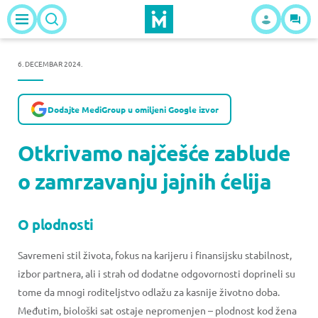
6. DECEMBAR 2024.
Dodajte MediGroup u omiljeni Google izvor
Otkrivamo najčešće zablude
o zamrzavanju jajnih ćelija
O plodnosti
Savremeni stil života, fokus na karijeru i finansijsku stabilnost,
izbor partnera, ali i strah od dodatne odgovornosti doprineli su
tome da mnogi roditeljstvo odlažu za kasnije životno doba.
Međutim, biološki sat ostaje nepromenjen – plodnost kod žena