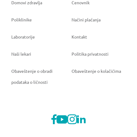
Domovi zdravlja
Cenovnik
Poliklinike
Načini plaćanja
Laboratorije
Kontakt
Naši lekari
Politika privatnosti
Obaveštenje o obradi
Obaveštenje o kolačićima
podataka o ličnosti