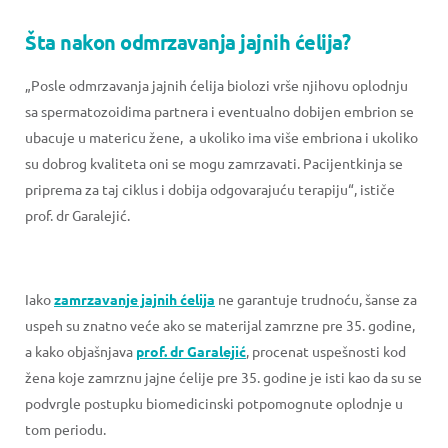
Šta nakon odmrzavanja jajnih ćelija?
„Posle odmrzavanja jajnih ćelija biolozi vrše njihovu oplodnju
sa spermatozoidima partnera i eventualno dobijen embrion se
ubacuje u matericu žene, a ukoliko ima više embriona i ukoliko
su dobrog kvaliteta oni se mogu zamrzavati. Pacijentkinja se
priprema za taj ciklus i dobija odgovarajuću terapiju“, ističe
prof. dr Garalejić.
Iako
zamrzavanje jajnih ćelija
ne garantuje trudnoću, šanse za
uspeh su znatno veće ako se materijal zamrzne pre 35. godine,
a kako objašnjava
prof. dr Garalejić
, procenat uspešnosti kod
žena koje zamrznu jajne ćelije pre 35. godine je isti kao da su se
podvrgle postupku biomedicinski potpomognute oplodnje u
tom periodu.