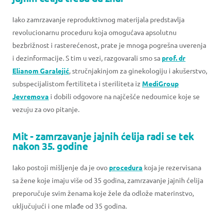
Iako zamrzavanje reproduktivnog materijala predstavlja
revolucionarnu proceduru koja omogućava apsolutnu
bezbrižnost i rasterećenost, prate je mnoga pogrešna uverenja
i dezinformacije. S tim u vezi, razgovarali smo sa
prof. dr
Elianom Garalejić
, stručnjakinjom za ginekologiju i akušerstvo,
subspecijalistom fertiliteta i steriliteta iz
MediGroup
Jevremova
i dobili odgovore na najčešće nedoumice koje se
vezuju za ovo pitanje.
Mit - zamrzavanje jajnih ćelija radi se tek
nakon 35. godine
Iako postoji mišljenje da je ovo
procedura
koja je rezervisana
sa žene koje imaju više od 35 godina, zamrzavanje jajnih ćelija
preporučuje svim ženama koje žele da odlože materinstvo,
uključujući i one mlađe od 35 godina.