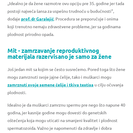
,,Idealno je da žene razmotre ovu opciju pre 35. godine jer tada
postoji najveća šansa za uspešnu trudnoću u budućnosti",
dodaje
prof. dr Garalejić
. Procedura se preporučuje i onima
koji trenutno nemaju zdravstvene probleme, jer sa godinama
plodnost prirodno opada.
Mit - zamrzavanje reproduktivnog
materijala razervisano je samo za žene
Još jedan mit sa kojim se često susrećemo. Pored toga što žene
mogu zamrznuti svoje jajne ćelije, tako i muškarci mogu
zamrznuti svoje semene ćelije i tkiva testisa
u cilju očuvanja
plodnosti.
Idealno je da muškarci zamrznu spermu pre nego što napune 40
godina, jer kasnije godine mogu dovesti do genetskih
oštećenja koja mogu uticati na smanjeni kvalitet i plodnost
spermatozoida. Važno je napomenuti da zdravlje i dobra