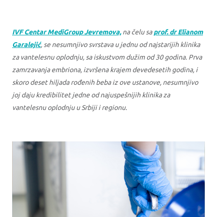
IVF Centar MediGroup Jevremova,
na čelu sa
prof. dr Elianom
Garalejić
,
se nesumnjivo svrstava u jednu od najstarijih klinika
za vantelesnu oplodnju, sa iskustvom dužim od 30 godina. Prva
zamrzavanja embriona, izvršena krajem devedesetih godina, i
skoro deset hiljada rođenih beba iz ove ustanove, nesumnjivo
joj daju kredibilitet jedne od najuspešnijih klinika za
vantelesnu oplodnju u Srbiji i regionu.