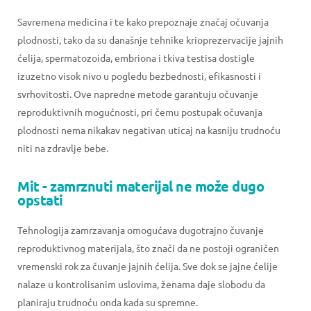
Savremena medicina i te kako prepoznaje značaj očuvanja
plodnosti, tako da su današnje tehnike krioprezervacije jajnih
ćelija, spermatozoida, embriona i tkiva testisa dostigle
izuzetno visok nivo u pogledu bezbednosti, efikasnosti i
svrhovitosti. Ove napredne metode garantuju očuvanje
reproduktivnih mogućnosti, pri čemu postupak očuvanja
plodnosti nema nikakav negativan uticaj na kasniju trudnoću
niti na zdravlje bebe.
Mit - zamrznuti materijal ne može dugo
opstati
Tehnologija zamrzavanja omogućava dugotrajno čuvanje
reproduktivnog materijala, što znači da ne postoji ograničen
vremenski rok za čuvanje jajnih ćelija. Sve dok se jajne ćelije
nalaze u kontrolisanim uslovima, ženama daje slobodu da
planiraju trudnoću onda kada su spremne.