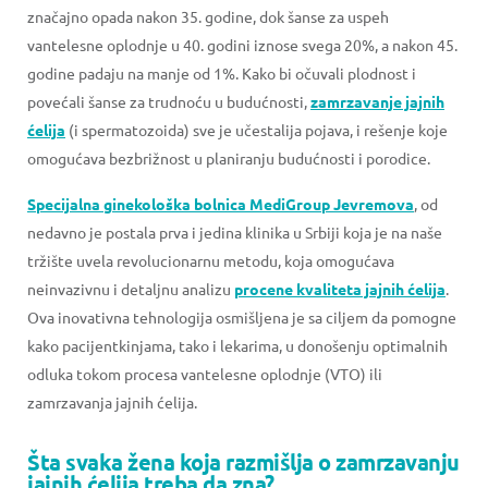
značajno opada nakon 35. godine, dok šanse za uspeh
vantelesne oplodnje u 40. godini iznose svega 20%, a nakon 45.
godine padaju na manje od 1%. Kako bi očuvali plodnost i
povećali šanse za trudnoću u budućnosti,
zamrzavanje jajnih
ćelija
(i spermatozoida) sve je učestalija pojava, i rešenje koje
omogućava bezbrižnost u planiranju budućnosti i porodice.
Specijalna ginekološka bolnica MediGroup Jevremova
, od
nedavno je postala prva i jedina klinika u Srbiji koja je na naše
tržište uvela revolucionarnu metodu, koja omogućava
neinvazivnu i detaljnu analizu
procene kvaliteta jajnih ćelija
.
Ova inovativna tehnologija osmišljena je sa ciljem da pomogne
kako pacijentkinjama, tako i lekarima, u donošenju optimalnih
odluka tokom procesa vantelesne oplodnje (VTO) ili
zamrzavanja jajnih ćelija.
Šta svaka žena koja razmišlja o zamrzavanju
jajnih ćelija treba da zna?