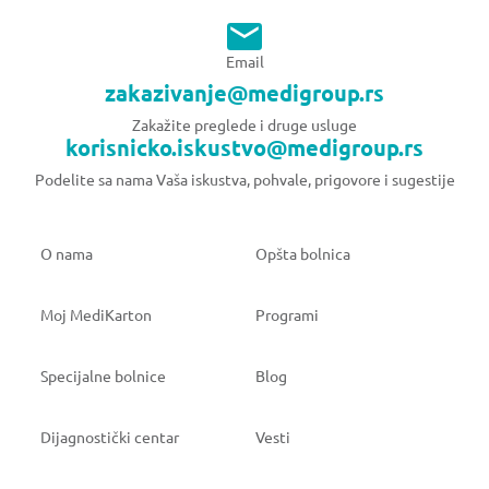
Email
zakazivanje@medigroup.rs
Zakažite preglede i druge usluge
korisnicko.iskustvo@medigroup.rs
Podelite sa nama Vaša iskustva, pohvale, prigovore i sugestije
O nama
Opšta bolnica
Moj MediKarton
Programi
Specijalne bolnice
Blog
Dijagnostički centar
Vesti