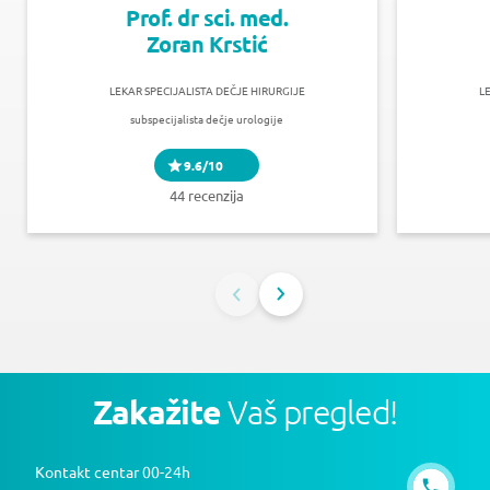
Prof. dr sci. med.
Zoran Krstić
LEKAR SPECIJALISTA DEČJE HIRURGIJE
L
subspecijalista dečje urologije
9.6/10
44 recenzija
Zakažite
Vaš pregled!
Kontakt centar 00-24h