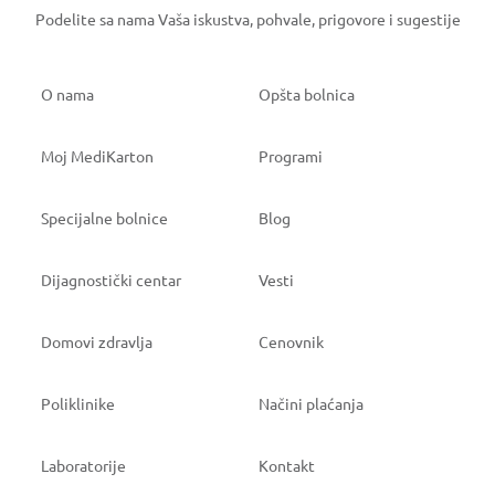
Podelite sa nama Vaša iskustva, pohvale, prigovore i sugestije
O nama
Opšta bolnica
Moj MediKarton
Programi
Specijalne bolnice
Blog
Dijagnostički centar
Vesti
Domovi zdravlja
Cenovnik
Poliklinike
Načini plaćanja
Laboratorije
Kontakt