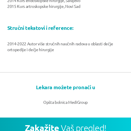
2014 Kurs endoskopske hirurgije, Sarajevo
2015 Kurs artroskopske hirurgije, Novi Sad
Stručni tekstovi i reference:
2014-2022 Autor više stručnih naučnih radova u oblasti dečje
ortopedije i dečje hirurgije
Lekara možete pronaći u
Opšta bolnica MediGroup
Zakažite
Vaš pregled!