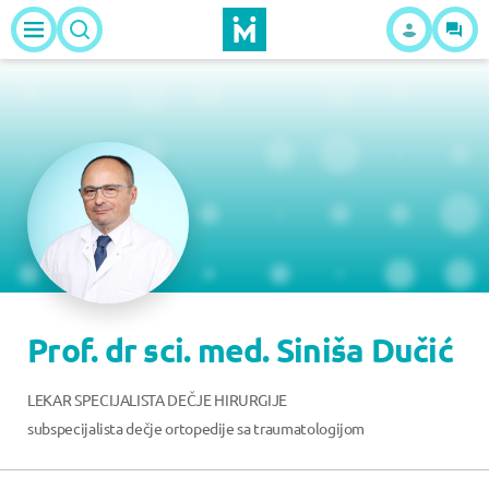
Prof. dr sci. med. Siniša Dučić
LEKAR SPECIJALISTA DEČJE HIRURGIJE
subspecijalista dečje ortopedije sa traumatologijom