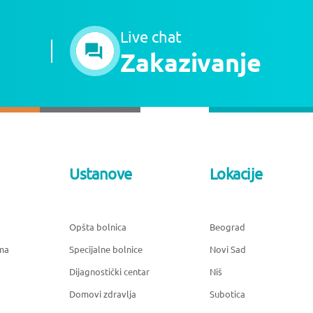
Live chat
Zakazivanje
Ustanove
Lokacije
Opšta bolnica
Beograd
ma
Specijalne bolnice
Novi Sad
Dijagnostički centar
Niš
Domovi zdravlja
Subotica