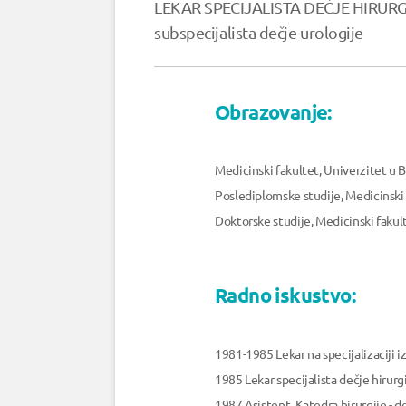
LEKAR SPECIJALISTA DEČJE HIRURG
subspecijalista dečje urologije
Obrazovanje:
Medicinski fakultet, Univerzitet u
Poslediplomske studije, Medicinski
Doktorske studije, Medicinski fakul
Radno iskustvo:
1981-1985 Lekar na specijalizaciji i
1985 Lekar specijalista dečje hirurg
1987 Asistent, Katedra hirurgije - d