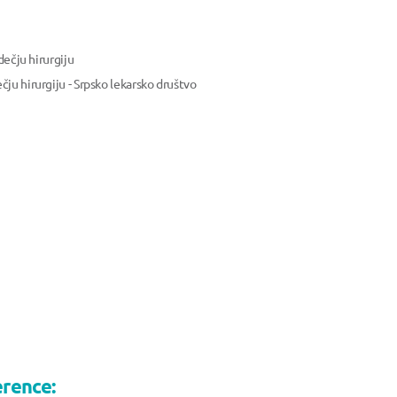
dečju hirurgiju
ju hirurgiju - Srpsko lekarsko društvo
erence: