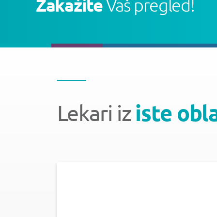
Zakažite
Vaš pregled!
Lekari iz
iste obl