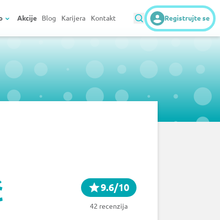
o
Akcije
Blog
Karijera
Kontakt
Registrujte se
ć
9.6/10
42 recenzija