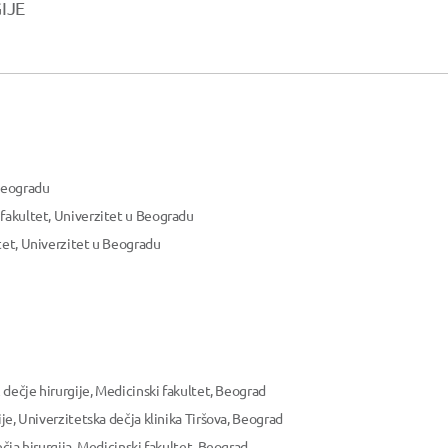
IJE
 Beogradu
 fakultet, Univerzitet u Beogradu
tet, Univerzitet u Beogradu
z dečje hirurgije, Medicinski fakultet, Beograd
ije, Univerzitetska dečja klinika Tiršova, Beograd
ečja hirurgija, Medicinski fakultet, Beograd