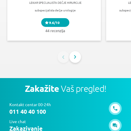
LEKAR SPECIJALISTA DEČJE HIRURGIJE
L
subspecijalista dečje urologije
subspeci
9.6/10
44 recenzija
Zakažite
Vaš pregled!
Kontakt centar 00-24h
011 40 40 100
Live chat
Zakazivanje