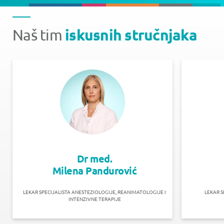
iskusnih stručnjaka
Naš tim
Dr med.
Milena Pandurović
LEKAR SPECIJALISTA ANESTEZIOLOGIJE, REANIMATOLOGIJE I
LEKAR S
INTENZIVNE TERAPIJE