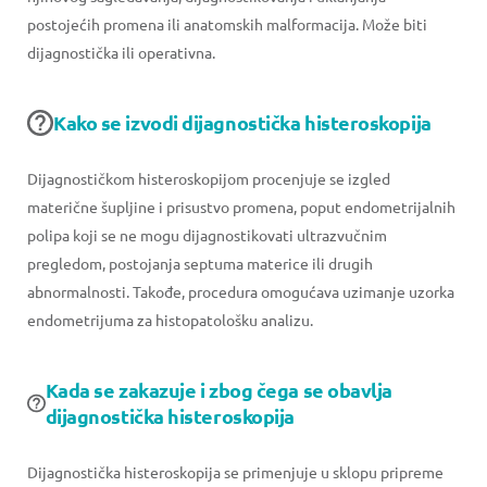
postojećih promena ili anatomskih malformacija. Može biti
dijagnostička ili operativna.
Kako se izvodi dijagnostička histeroskopija
Dijagnostičkom histeroskopijom procenjuje se izgled
materične šupljine i prisustvo promena, poput endometrijalnih
polipa koji se ne mogu dijagnostikovati ultrazvučnim
pregledom, postojanja septuma materice ili drugih
abnormalnosti. Takođe, procedura omogućava uzimanje uzorka
endometrijuma za histopatološku analizu.
Kada se zakazuje i zbog čega se obavlja
dijagnostička histeroskopija
Dijagnostička histeroskopija se primenjuje u sklopu pripreme