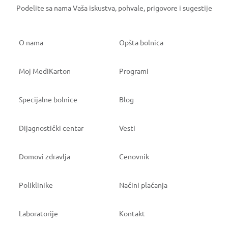
Podelite sa nama Vaša iskustva, pohvale, prigovore i sugestije
O nama
Opšta bolnica
Moj MediKarton
Programi
Specijalne bolnice
Blog
Dijagnostički centar
Vesti
Domovi zdravlja
Cenovnik
Poliklinike
Načini plaćanja
Laboratorije
Kontakt