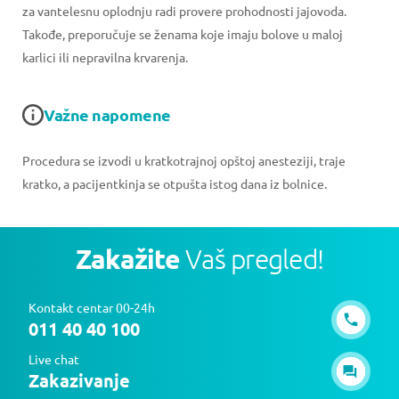
za vantelesnu oplodnju radi provere prohodnosti jajovoda.
Takođe, preporučuje se ženama koje imaju bolove u maloj
karlici ili nepravilna krvarenja.
Važne napomene
Procedura se izvodi u kratkotrajnoj opštoj anesteziji, traje
kratko, a pacijentkinja se otpušta istog dana iz bolnice.
Zakažite
Vaš pregled!
Kontakt centar 00-24h
011 40 40 100
Live chat
Zakazivanje