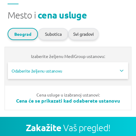
Mesto i
cena usluge
Beograd
Subotica
Svi gradovi
Izaberite željenu MediGroup ustanovu:
Odaberite željenu ustanovu
Cena usluge u izabranoj ustanovi:
Cena će se prikazati kad odaberete ustanovu
Zakažite
Vaš pregled!