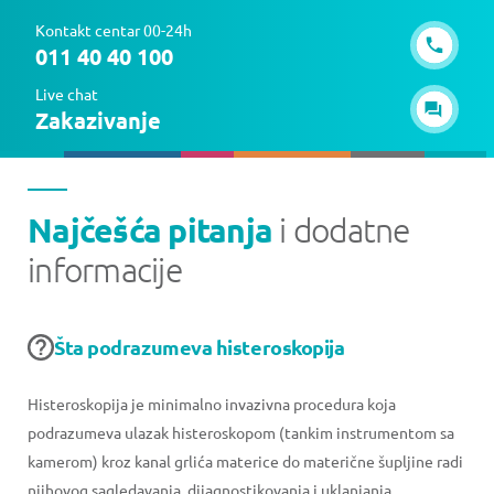
Kontakt centar 00-24h
011 40 40 100
Live chat
Zakazivanje
Najčešća pitanja
i dodatne
informacije
Šta podrazumeva histeroskopija
Histeroskopija je minimalno invazivna procedura koja
podrazumeva ulazak histeroskopom (tankim instrumentom sa
kamerom) kroz kanal grlića materice do materične šupljine radi
njihovog sagledavanja, dijagnostikovanja i uklanjanja