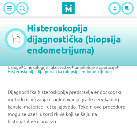
Histeroskopija
dijagnostička (biopsija
endometrijuma)
Usluge
Ginekologija i akušerstvo
Ginekološke operacije
Histeroskopija dijagnostička (biopsija endometrijuma)
Dijagnostička histeroskopija predstavlja endoskopsku
metodu ispitivanja i sagledavanja građe cervikalnog
kanala, materice i ušća jajovoda. Tokom ove procedure
mogu se uzeti uzorci tkiva koji se šalju na
histopatološku analizu.