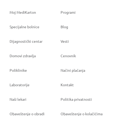
Moj MediKarton
Programi
Specijalne bolnice
Blog
Dijagnostički centar
Vesti
Domovi zdravlja
Cenovnik
Poliklinike
Načini plaćanja
Laboratorije
Kontakt
Naši lekari
Politika privatnosti
Obaveštenje o obradi
Obaveštenje o kolačićima