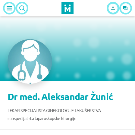
Dr med. Aleksandar Žunić
LEKAR SPECIJALISTA GINEKOLOGIJE I AKUŠERSTVA
subspecijalista laparoskopske hirurgije