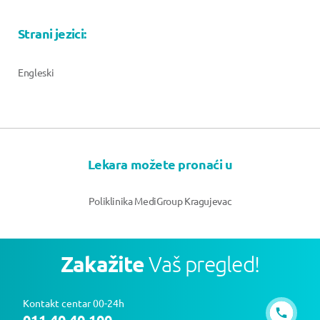
Strani jezici:
Engleski
Lekara možete pronaći u
Poliklinika MediGroup Kragujevac
Zakažite
Vaš pregled!
Kontakt centar 00-24h
011 40 40 100