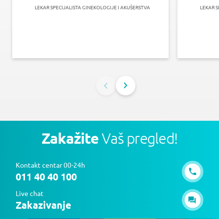
LEKAR SPECIJALISTA GINEKOLOGIJE I AKUŠERSTVA
LEKAR S
Zakažite
Vaš pregled!
Kontakt centar 00-24h
011 40 40 100
Live chat
Zakazivanje