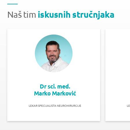
iskusnih stručnjaka
Naš tim
Dr sci. med.
Marko Marković
LEKAR SPECIJALISTA NEUROHIRURGIJE
LE