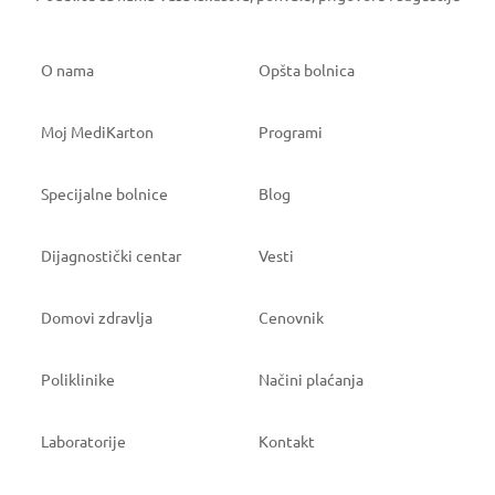
O nama
Opšta bolnica
Moj MediKarton
Programi
Specijalne bolnice
Blog
Dijagnostički centar
Vesti
Domovi zdravlja
Cenovnik
Poliklinike
Načini plaćanja
Laboratorije
Kontakt