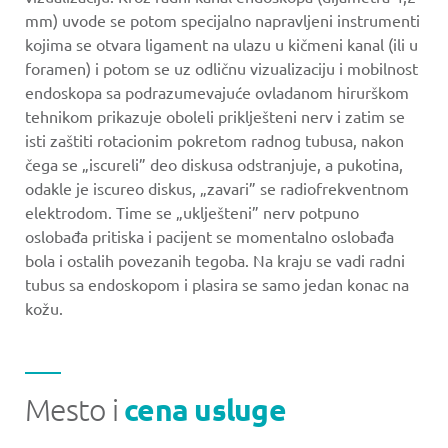
mm) uvode se potom specijalno napravljeni instrumenti
kojima se otvara ligament na ulazu u kičmeni kanal (ili u
foramen) i potom se uz odličnu vizualizaciju i mobilnost
endoskopa sa podrazumevajuće ovladanom hirurškom
tehnikom prikazuje oboleli priklješteni nerv i zatim se
isti zaštiti rotacionim pokretom radnog tubusa, nakon
čega se „iscureli” deo diskusa odstranjuje, a pukotina,
odakle je iscureo diskus, „zavari” se radiofrekventnom
elektrodom. Time se „uklješteni” nerv potpuno
oslobađa pritiska i pacijent se momentalno oslobađa
bola i ostalih povezanih tegoba. Na kraju se vadi radni
tubus sa endoskopom i plasira se samo jedan konac na
kožu.
Mesto i
cena usluge