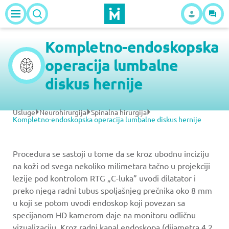
Kompletno-endoskopska
operacija lumbalne
diskus hernije
Usluge
Neurohirurgija
Spinalna hirurgija
Kompletno-endoskopska operacija lumbalne diskus hernije
Procedura se sastoji u tome da se kroz ubodnu inciziju
na koži od svega nekoliko milimetara tačno u projekciji
lezije pod kontrolom RTG „C-luka” uvodi dilatator i
preko njega radni tubus spoljašnjeg prečnika oko 8 mm
u koji se potom uvodi endoskop koji povezan sa
specijanom HD kamerom daje na monitoru odličnu
vizualizaciju. Kroz radni kanal endoskopa (dijametra 4,2