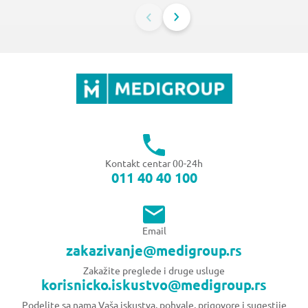
Kontakt centar 00-24h
011 40 40 100
Email
zakazivanje@medigroup.rs
Zakažite preglede i druge usluge
korisnicko.iskustvo@medigroup.rs
Podelite sa nama Vaša iskustva, pohvale, prigovore i sugestije