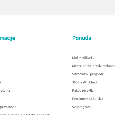
rmacije
Ponuda
Moj MediKarton
Mesec borbe protiv melano
Sistematski pregledi
k
360 Health Check
laćanja
Paket zdravlja
Penzionerska kartica
 privatnosti
Svi programi
enje o obradi podataka o ličnosti