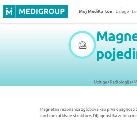
Moj MediKarton
Usluge
Le
Magne
pojedi
Usluge
Radiologija
M
Magnetna rezonanca zglobova kao prva dijagnostičk
kao i mekotkivne strukture. Dijagnostika zgloba m