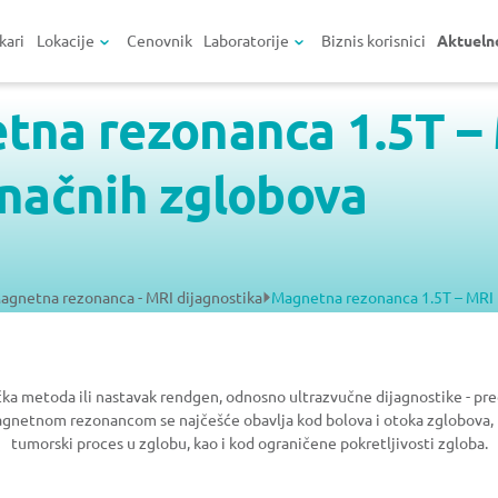
kari
Lokacije
Cenovnik
Laboratorije
Biznis korisnici
Aktueln
tna rezonanca 1.5T –
načnih zglobova
agnetna rezonanca - MRI dijagnostika
Magnetna rezonanca 1.5T – MRI 
a metoda ili nastavak rendgen, odnosno ultrazvučne dijagnostike - prec
agnetnom rezonancom se najčešće obavlja kod bolova i otoka zglobova, 
tumorski proces u zglobu, kao i kod ograničene pokretljivosti zgloba.