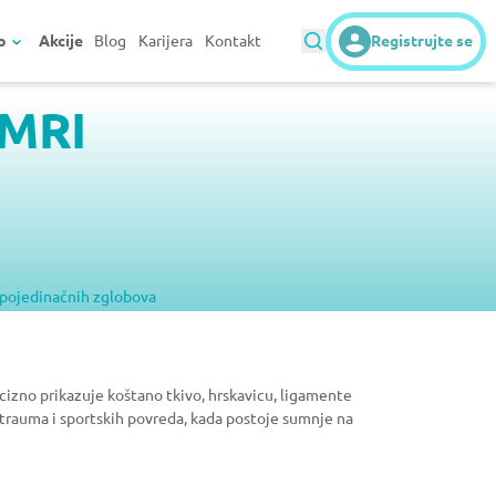
o
Akcije
Blog
Karijera
Kontakt
Registrujte se
 MRI
pojedinačnih zglobova
izno prikazuje koštano tkivo, hrskavicu, ligamente
trauma i sportskih povreda, kada postoje sumnje na