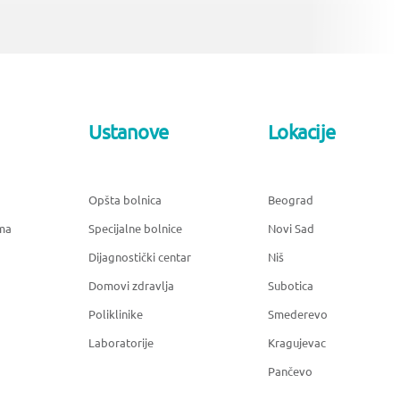
Ustanove
Lokacije
Opšta bolnica
Beograd
ma
Specijalne bolnice
Novi Sad
Dijagnostički centar
Niš
Domovi zdravlja
Subotica
Poliklinike
Smederevo
Laboratorije
Kragujevac
Pančevo