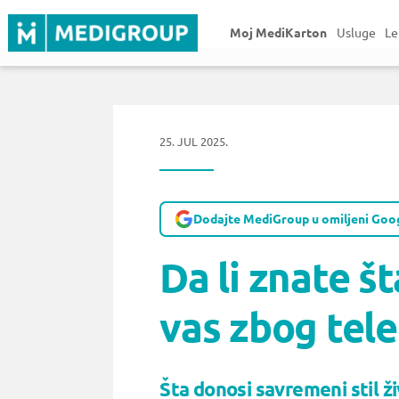
Moj MediKarton
Usluge
Le
25. JUL 2025.
Dodajte MediGroup u omiljeni Goog
Da li znate št
vas zbog tele
Šta donosi savremeni stil ž