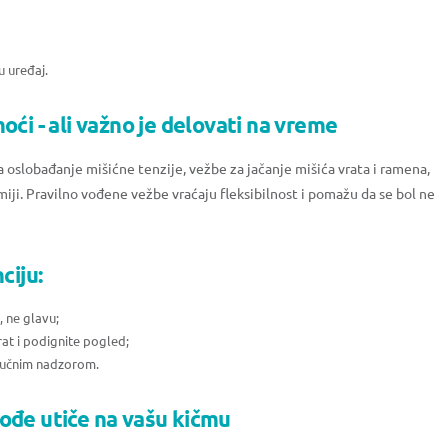
u uređaj.
oći - ali važno je delovati na vreme
 oslobađanje mišićne tenzije, vežbe za jačanje mišića vrata i ramena,
omiji. Pravilno vođene vežbe vraćaju fleksibilnost i pomažu da se bol ne
ciju:
, ne glavu;
rat i podignite pogled;
tručnim nadzorom.
ođe utiče na vašu kičmu