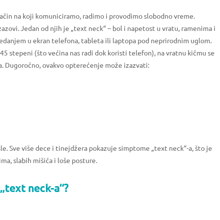
ačin na koji komuniciramo, radimo i provodimo slobodno vreme.
zazovi. Jedan od njih je „text neck“ – bol i napetost u vratu, ramenima i
edanjem u ekran telefona, tableta ili laptopa pod neprirodnim uglom.
stepeni (što većina nas radi dok koristi telefon), na vratnu kičmu se
ma. Dugoročno, ovakvo opterećenje može izazvati:
le. Sve više dece i tinejdžera pokazuje simptome „text neck“-a, što je
ma, slabih mišića i loše posture.
„text neck-a“?