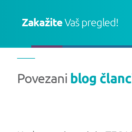
Zakažite
Vaš pregled!
Povezani
blog članc