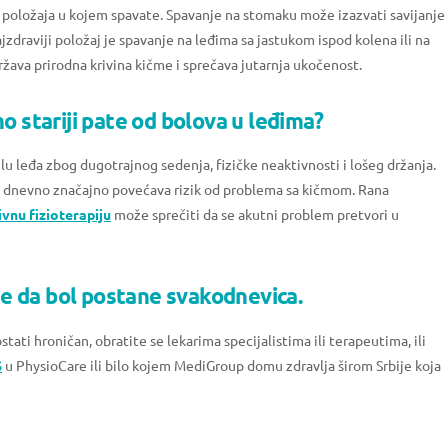
ć i položaja u kojem spavate. Spavanje na stomaku može izazvati savijanje
jzdraviji položaj je spavanje na leđima sa jastukom ispod kolena ili na
žava prirodna krivina kičme i sprečava jutarnja ukočenost.
o stariji pate od bolova u leđima?
lu leđa zbog dugotrajnog sedenja, fizičke neaktivnosti i lošeg držanja.
i dnevno značajno povećava rizik od problema sa kičmom. Rana
vnu fizioterapiju
može sprečiti da se akutni problem pretvori u
e da bol postane svakodnevica.
tati hroničan, obratite se lekarima specijalistima ili terapeutima, ili
S
u PhysioCare ili bilo kojem MediGroup domu zdravlja širom Srbije koja