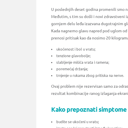
U poslednjih deset godina promenili smo n
Međutim, s tim su došli i novi zdravstveni i
gornjem delu leđa izazvana dugotrajnim gl
Kada nagnemo glavu napred pod uglom od 45 
prenosi pritisak kao da nosimo 20 kilogra
ukočenost i bol u vratu;
tenzione glavobolje;
slabljenje mišića vrata i ramena;
poremećaj držanja;
trnjenje u rukama zbog pritiska na nerve.
Ovaj problem nije rezervisan samo za odras
rezultat kombinacije ranog izlaganja ekrani
Kako prepoznati simptome 
budite se ukočeni u vratu;