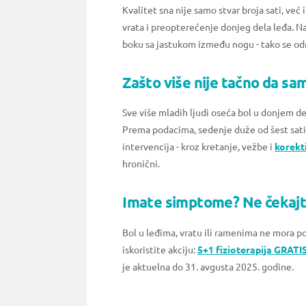
Kvalitet sna nije samo stvar broja sati, ve
vrata i preopterećenje donjeg dela leđa. Na
boku sa jastukom između nogu - tako se odr
Zašto više nije tačno da sam
Sve više mladih ljudi oseća bol u donjem de
Prema podacima, sedenje duže od šest sat
intervencija - kroz kretanje, vežbe i
korekti
hronični.
Imate simptome? Ne čekajt
Bol u leđima, vratu ili ramenima ne mora pos
iskoristite akciju:
5+1 fizioterapija GRATI
je aktuelna do 31. avgusta 2025. godine.