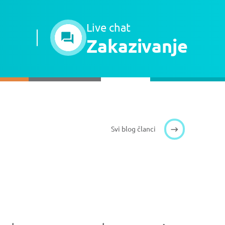
Live chat
Zakazivanje
Svi blog članci