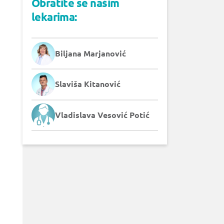
Obratite se našim
lekarima:
Biljana Marjanović
Slaviša Kitanović
Vladislava Vesović Potić