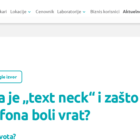
kari
Lokacije
Cenovnik
Laboratorije
Biznis korisnici
Aktueln
le izvor
a je „text neck“ i zašto
fona boli vrat?
ivota?