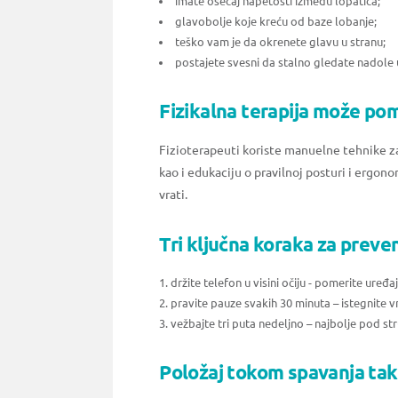
imate osećaj napetosti između lopatica;
glavobolje koje kreću od baze lobanje;
teško vam je da okrenete glavu u stranu;
postajete svesni da stalno gledate nadole 
Fizikalna terapija može pom
Fizioterapeuti koriste manuelne tehnike za
kao i edukaciju o pravilnoj posturi i ergon
vrati.
Tri ključna koraka za preven
držite telefon u visini očiju - pomerite uređaj
pravite pauze svakih 30 minuta – istegnite v
vežbajte tri puta nedeljno – najbolje pod s
Položaj tokom spavanja tak