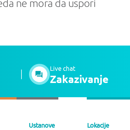
eda ne mora da uspori
Live chat
Zakazivanje
Ustanove
Lokacije