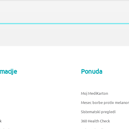
rmacije
Ponuda
Moj MediKarton
Mesec borbe protiv melano
Sistematski pregledi
k
360 Health Check