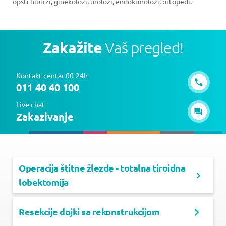
opšti hirurzi, ginekolozi, urolozi, endokrinolozi, ortopedi.
Zakažite
Vaš pregled!
Kontakt centar 00-24h
011 40 40 100
Live chat
Zakazivanje
Operacija štitne žlezde - totalna tiroidna
lobektomija
Resekcije dojki sa rekonstrukcijom