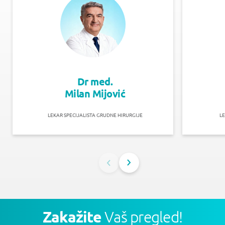
Dr med.
Milan Mijović
LEKAR SPECIJALISTA GRUDNE HIRURGIJE
LE
Zakažite
Vaš pregled!