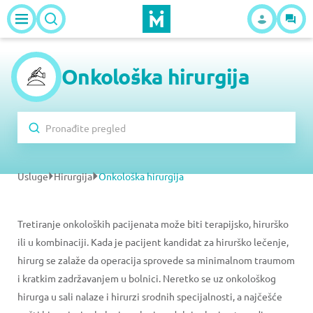
Onkološka hirurgija
Usluge
Hirurgija
Onkološka hirurgija
Tretiranje onkoloških pacijenata može biti terapijsko, hirurško
ili u kombinaciji. Kada je pacijent kandidat za hirurško lečenje,
hirurg se zalaže da operacija sprovede sa minimalnom traumom
i kratkim zadržavanjem u bolnici. Neretko se uz onkološkog
hirurga u sali nalaze i hirurzi srodnih specijalnosti, a najčešće