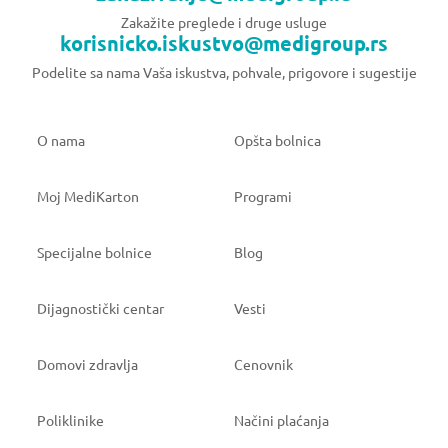
Zakažite preglede i druge usluge
korisnicko.iskustvo@medigroup.rs
Podelite sa nama Vaša iskustva, pohvale, prigovore i sugestije
O nama
Opšta bolnica
Moj MediKarton
Programi
Specijalne bolnice
Blog
Dijagnostički centar
Vesti
Domovi zdravlja
Cenovnik
Poliklinike
Načini plaćanja