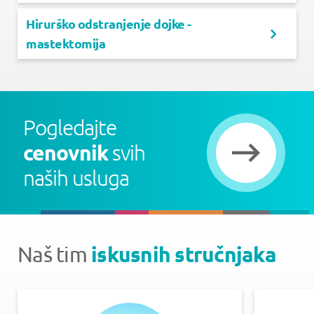
Hirurško odstranjenje dojke -
mastektomija
Pogledajte
cenovnik
svih
naših usluga
iskusnih stručnjaka
Naš tim