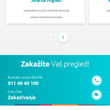
Jelena Hajder
LEKAR SPECIJALISTA INTERNE MEDICINE
LE
subspecijalista hematologije
Zakažite
Vaš pregled!
Kontakt centar 00-24h
011 40 40 100
Live chat
Zakazivanje