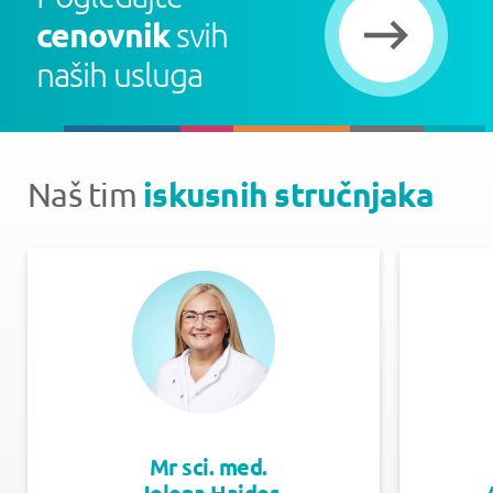
cenovnik
svih
naših usluga
iskusnih stručnjaka
Naš tim
Mr sci. med.