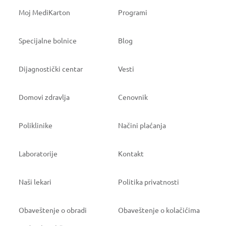
Moj MediKarton
Programi
Specijalne bolnice
Blog
Dijagnostički centar
Vesti
Domovi zdravlja
Cenovnik
Poliklinike
Načini plaćanja
Laboratorije
Kontakt
Naši lekari
Politika privatnosti
Obaveštenje o obradi
Obaveštenje o kolačićima