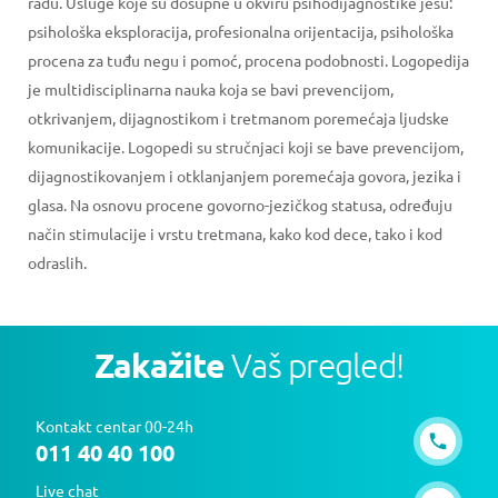
radu. Usluge koje su dosupne u okviru psihodijagnostike jesu:
psihološka eksploracija, profesionalna orijentacija, psihološka
procena za tuđu negu i pomoć, procena podobnosti. Logopedija
je multidisciplinarna nauka koja se bavi prevencijom,
otkrivanjem, dijagnostikom i tretmanom poremećaja ljudske
komunikacije. Logopedi su stručnjaci koji se bave prevencijom,
dijagnostikovanjem i otklanjanjem poremećaja govora, jezika i
glasa. Na osnovu procene govorno-jezičkog statusa, određuju
način stimulacije i vrstu tretmana, kako kod dece, tako i kod
odraslih.
Zakažite
Vaš pregled!
Kontakt centar 00-24h
011 40 40 100
Live chat