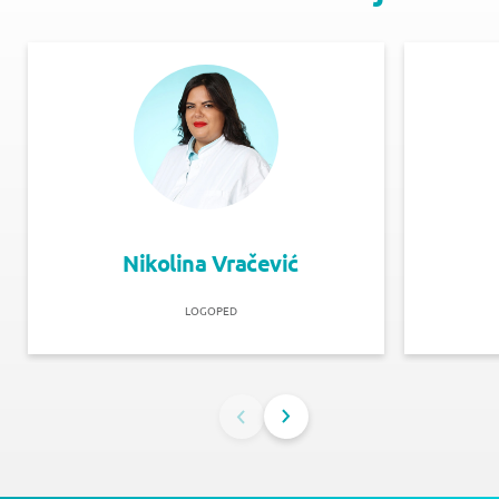
Nikolina Vračević
LOGOPED