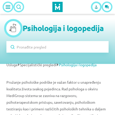
Psihologija i logopedija
Usluge
Specijalistički pregledi
Psihologija i logopedija
Pružanje psihološke podrške je važan faktor u unapređenju
kvaliteta života svakog pojedinca. Rad psihologa u okviru
MediGroup sistema se zasniva na razgovoru,
psihoterapeutskom pristupu, savetovanju, psihološkom
testiranju kao i primeni različitih psiholoških tehnika u daljem