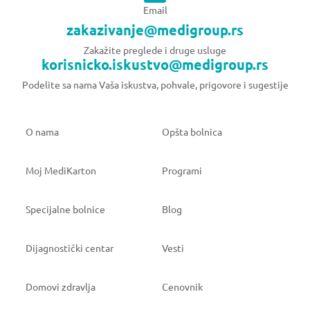
Email
zakazivanje@medigroup.rs
Zakažite preglede i druge usluge
korisnicko.iskustvo@medigroup.rs
Podelite sa nama Vaša iskustva, pohvale, prigovore i sugestije
O nama
Opšta bolnica
Moj MediKarton
Programi
Specijalne bolnice
Blog
Dijagnostički centar
Vesti
Domovi zdravlja
Cenovnik