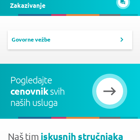
Zakazivanje
Govorne vežbe
Pogledajte
cenovnik
svih
naših usluga
iskusnih stručnjaka
Naš tim