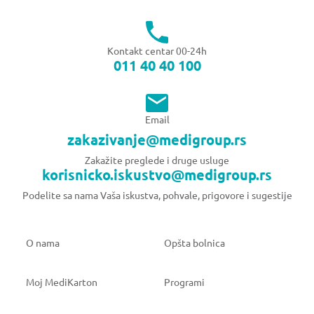
Kontakt centar 00-24h
011 40 40 100
Email
zakazivanje@medigroup.rs
Zakažite preglede i druge usluge
korisnicko.iskustvo@medigroup.rs
Podelite sa nama Vaša iskustva, pohvale, prigovore i sugestije
O nama
Opšta bolnica
Moj MediKarton
Programi