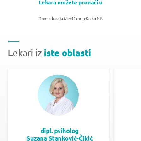
Lekara možete pronaći u
Dom zdravlja MediGroup Kalča Niš
iste oblasti
Lekari iz
dipl. psiholog
Suzana Stanković-Čikić