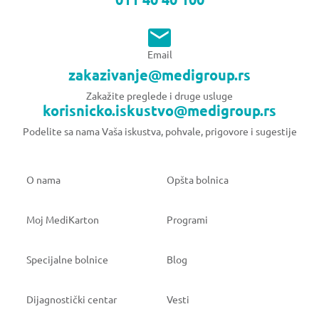
Email
zakazivanje@medigroup.rs
Zakažite preglede i druge usluge
korisnicko.iskustvo@medigroup.rs
Podelite sa nama Vaša iskustva, pohvale, prigovore i sugestije
O nama
Opšta bolnica
Moj MediKarton
Programi
Specijalne bolnice
Blog
Dijagnostički centar
Vesti