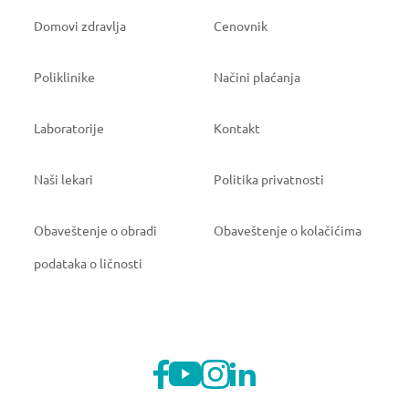
Domovi zdravlja
Cenovnik
Poliklinike
Načini plaćanja
Laboratorije
Kontakt
Naši lekari
Politika privatnosti
Obaveštenje o obradi
Obaveštenje o kolačićima
podataka o ličnosti