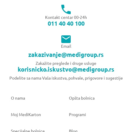
Kontakt centar 00-24h
011 40 40 100
Email
zakazivanje@medigroup.rs
Zakažite preglede i druge usluge
korisnicko.iskustvo@medigroup.rs
Podelite sa nama Vaša iskustva, pohvale, prigovore i sugestije
O nama
Opšta bolnica
Moj MediKarton
Programi
Specijalne bolnice
Blog