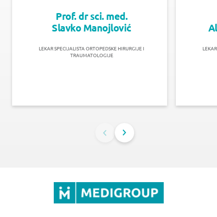
Prof. dr sci. med.
Slavko Manojlović
A
LEKAR SPECIJALISTA ORTOPEDSKE HIRURGIJE I
LEKAR
TRAUMATOLOGIJE