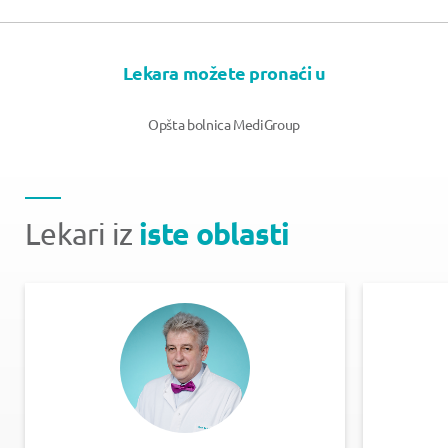
Lekara možete pronaći u
Opšta bolnica MediGroup
iste oblasti
Lekari iz