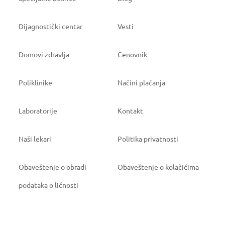
Dijagnostički centar
Vesti
Domovi zdravlja
Cenovnik
Poliklinike
Načini plaćanja
Laboratorije
Kontakt
Naši lekari
Politika privatnosti
Obaveštenje o obradi
Obaveštenje o kolačićima
podataka o ličnosti