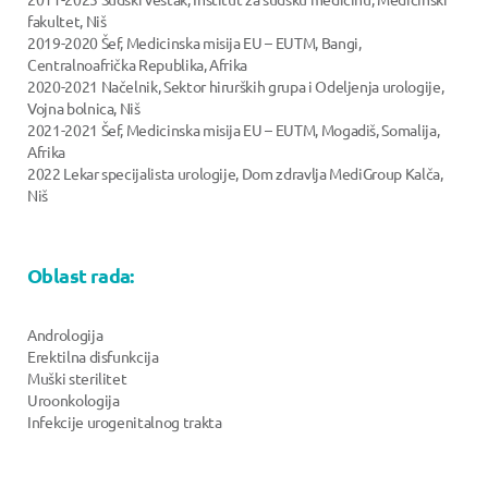
fakultet, Niš
2019-2020 Šef, Medicinska misija EU – EUTM, Bangi,
Centralnoafrička Republika, Afrika
2020-2021 Načelnik, Sektor hirurških grupa i Odeljenja urologije,
Vojna bolnica, Niš
2021-2021 Šef, Medicinska misija EU – EUTM, Mogadiš, Somalija,
Afrika
2022 Lekar specijalista urologije, Dom zdravlja MediGroup Kalča,
Niš
Oblast rada:
Andrologija
Erektilna disfunkcija
Muški sterilitet
Uroonkologija
Infekcije urogenitalnog trakta