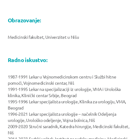
Obrazovanje:
Medicinski fakultet, Univerzitet u Nišu
Radno iskustvo:
1987-1991 Lekar u Vojnomedicinskom centru i Službi hitne
pomoći, Vojnomedicinski centar, Niš
1991-1995 Lekar na specijalizaciji iz urologije, VMA i Urološka
klinika, Klinički centar Srbije, Beograd
1995-1996 Lekar specijalista urologije, Klinika za urologiju, VMA,
Beograd
1996-2021 Lekar specijalista urologije – načelnik Odeljenja
urologije, Urološko odeljenje, Vojna bolnica, Niš
2009-2020 Stručni saradnik, Katedra hirurgije, Medicinski fakultet,
Niš
2011-2023 Sudski veštak, Institut za sudsku medicinu, Medicinski