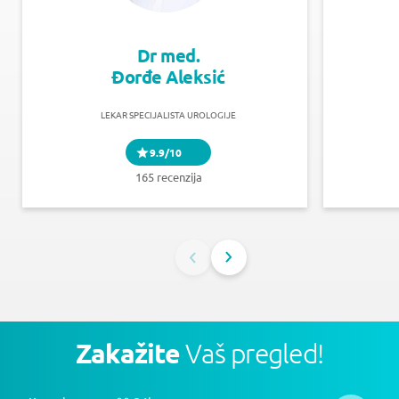
Dr med.
Đorđe Aleksić
LEKAR SPECIJALISTA UROLOGIJE
9.9/10
165 recenzija
Zakažite
Vaš pregled!