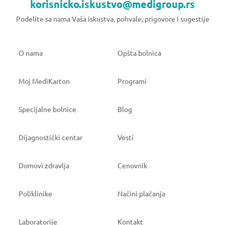
korisnicko.iskustvo@medigroup.rs
Podelite sa nama Vaša iskustva, pohvale, prigovore i sugestije
O nama
Opšta bolnica
Moj MediKarton
Programi
Specijalne bolnice
Blog
Dijagnostički centar
Vesti
Domovi zdravlja
Cenovnik
Poliklinike
Načini plaćanja
Laboratorije
Kontakt