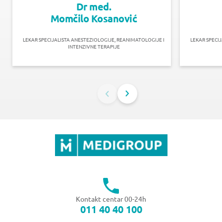
Dr med.
Momčilo Kosanović
LEKAR SPECIJALISTA ANESTEZIOLOGIJE, REANIMATOLOGIJE I
LEKAR SPECI
INTENZIVNE TERAPIJE
Kontakt centar 00-24h
011 40 40 100