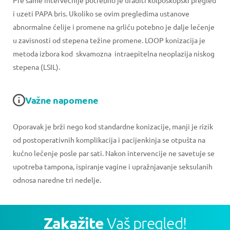
Pre same intervecnije potrebno je uraditi kolposkopski pregled
i uzeti PAPA bris. Ukoliko se ovim pregledima ustanove
abnormalne ćelije i promene na grliću potebno je dalje lečenje
u zavisnosti od stepena težine promene. LOOP konizacija je
metoda izbora kod skvamozna intraepitelna neoplazija niskog
stepena (LSIL).
Važne napomene
Oporavak je brži nego kod standardne konizacije, manji je rizik
od postoperativnih komplikacija i pacijenkinja se otpušta na
kućno lečenje posle par sati. Nakon intervencije ne savetuje se
upotreba tampona, ispiranje vagine i upražnjavanje seksulanih
odnosa naredne tri nedelje.
Zakažite
Vaš pregled!