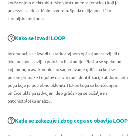
korišćenjem elektrohirurškog instrumenta (omčice) koji je
povezan sa električnim izvorom. Spada u dijagnostičko
terapijske motode.
Kako se izvodi LOOP
Intervencija se izvodi u kratkotrajnom opštoj anesteziji ili u
lokalnoj anesteziji u položaju litotomije. Plasira se spekulum
koji omogućava kompletno sagledavanje grlića na koji se
potom premaže Lugolov rastvor radi identifikacije abdormalnih
polja koje je potrebno ukloniti. Nakon toga se korišćenjem
omčice uklanja izdvojeni deo grlića koji se pošalje na
patohistološku analizu.
Kada se zakazuje i zbog čega se obavlja LOOP