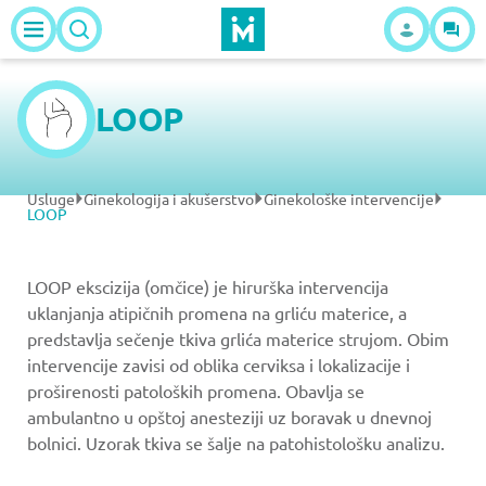
LOOP
Usluge
Ginekologija i akušerstvo
Ginekološke intervencije
LOOP
LOOP ekscizija (omčice) je hirurška intervencija
uklanjanja atipičnih promena na grliću materice, a
predstavlja sečenje tkiva grlića materice strujom. Obim
intervencije zavisi od oblika cerviksa i lokalizacije i
proširenosti patoloških promena. Obavlja se
ambulantno u opštoj anesteziji uz boravak u dnevnoj
bolnici. Uzorak tkiva se šalje na patohistološku analizu.