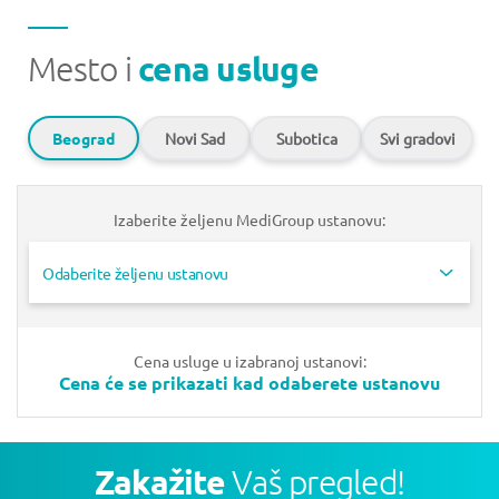
Mesto i
cena usluge
Beograd
Novi Sad
Subotica
Svi gradovi
Izaberite željenu MediGroup ustanovu:
Odaberite željenu ustanovu
Cena usluge u izabranoj ustanovi:
Cena će se prikazati kad odaberete ustanovu
Zakažite
Vaš pregled!