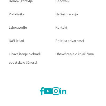
Domovi zdravlja
Cenovnik
Poliklinike
Načini plaćanja
Laboratorije
Kontakt
Naši lekari
Politika privatnosti
Obaveštenje o obradi
Obaveštenje o kolačićima
podataka o ličnosti