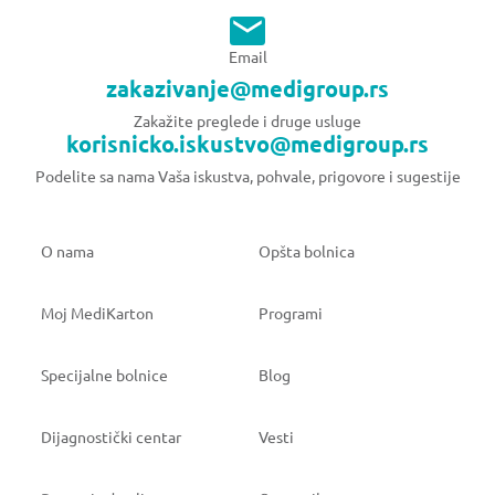
Email
zakazivanje@medigroup.rs
Zakažite preglede i druge usluge
korisnicko.iskustvo@medigroup.rs
Podelite sa nama Vaša iskustva, pohvale, prigovore i sugestije
O nama
Opšta bolnica
Moj MediKarton
Programi
Specijalne bolnice
Blog
Dijagnostički centar
Vesti