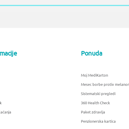
rmacije
Ponuda
Moj MediKarton
Mesec borbe protiv melano
Sistematski pregledi
k
360 Health Check
laćanja
Paket zdravlja
Penzionerska kartica