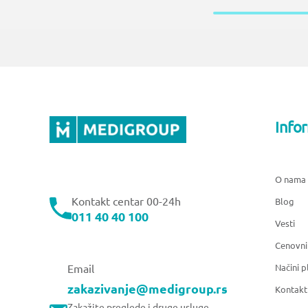
Info
O nama
Kontakt centar 00-24h
Blog
011 40 40 100
Vesti
Cenovni
Načini p
Email
zakazivanje@medigroup.rs
Kontakt
Zakažite preglede i druge usluge