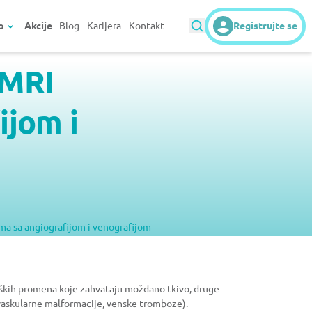
o
Akcije
Blog
Karijera
Kontakt
Registrujte se
 MRI
ijom i
a sa angiografijom i venografijom
oških promena koje zahvataju moždano tkivo, druge
 vaskularne malformacije, venske tromboze).