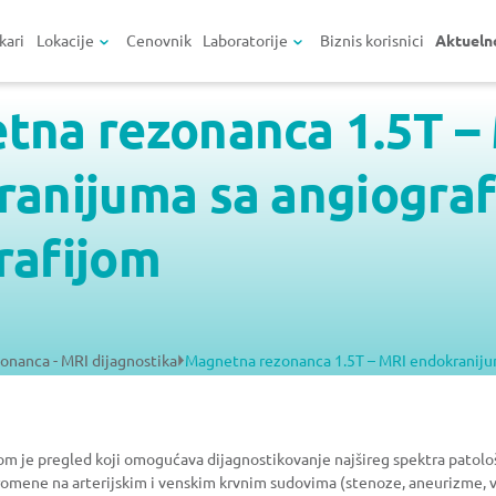
kari
Lokacije
Cenovnik
Laboratorije
Biznis korisnici
Aktueln
tna rezonanca 1.5T –
anijuma sa angiograf
rafijom
nanca - MRI dijagnostika
Magnetna rezonanca 1.5T – MRI endokranijum
jom je pregled koji omogućava dijagnostikovanje najšireg spektra patol
promene na arterijskim i venskim krvnim sudovima (stenoze, aneurizme,