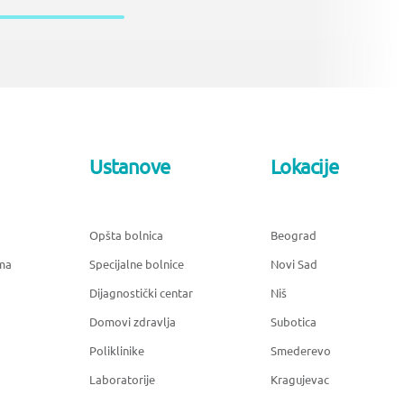
Ustanove
Lokacije
Opšta bolnica
Beograd
ma
Specijalne bolnice
Novi Sad
Dijagnostički centar
Niš
Domovi zdravlja
Subotica
Poliklinike
Smederevo
Laboratorije
Kragujevac