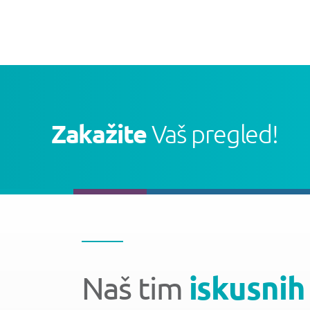
Zakažite
Vaš pregled!
Naš tim
iskusnih