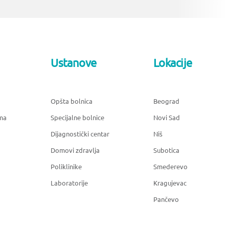
Ustanove
Lokacije
Opšta bolnica
Beograd
ma
Specijalne bolnice
Novi Sad
Dijagnostički centar
Niš
Domovi zdravlja
Subotica
Poliklinike
Smederevo
Laboratorije
Kragujevac
Pančevo