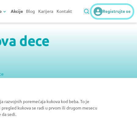
o
Akcije
Blog
Karijera
Kontakt
Registrujte se
ova dece
ce
nja razvojnih poremećaja kukova kod beba. To je
ni pregled kukova se radi u prvom ili drugom mesecu
 da sedi.