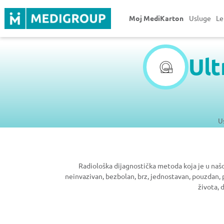
Moj MediKarton
Usluge
Le
Ult
U
Radiološka dijagnostička metoda koja je u našo
neinvazivan, bezbolan, brz, jednostavan, pouzdan, 
života, 