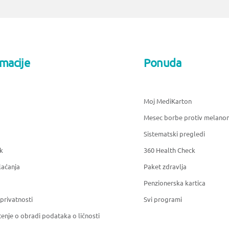
rmacije
Ponuda
Moj MediKarton
Mesec borbe protiv melano
Sistematski pregledi
k
360 Health Check
laćanja
Paket zdravlja
Penzionerska kartica
 privatnosti
Svi programi
enje o obradi podataka o ličnosti