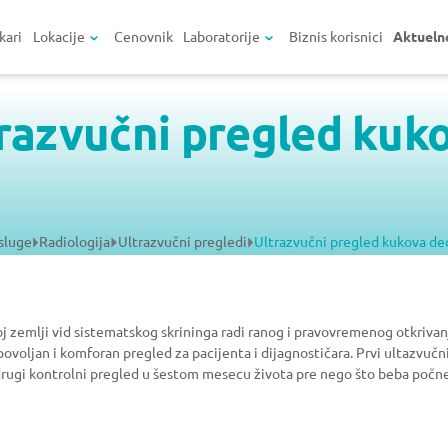
kari
Lokacije
Cenovnik
Laboratorije
Biznis korisnici
Aktueln
razvučni pregled kuk
sluge
Radiologija
Ultrazvučni pregledi
Ultrazvučni pregled kukova de
j zemlji vid sistematskog skrininga radi ranog i pravovremenog otkriva
povoljan i komforan pregled za pacijenta i dijagnostičara. Prvi ultazvuč
drugi kontrolni pregled u šestom mesecu života pre nego što beba počne