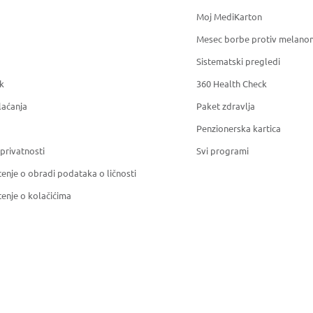
Moj MediKarton
Mesec borbe protiv melano
Sistematski pregledi
k
360 Health Check
laćanja
Paket zdravlja
Penzionerska kartica
 privatnosti
Svi programi
enje o obradi podataka o ličnosti
enje o kolačićima