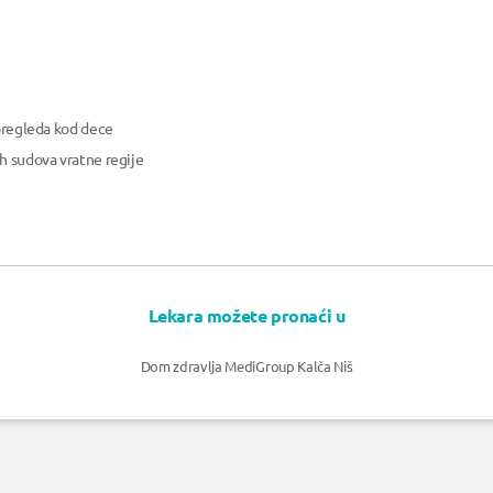
 pregleda kod dece
h sudova vratne regije
Lekara možete pronaći u
Dom zdravlja MediGroup Kalča Niš