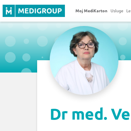
Moj MediKarton
Usluge
Le
Dr med. Ver