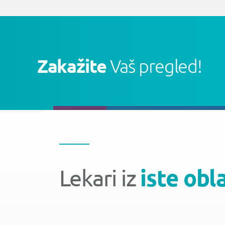
Zakažite
Vaš pregled!
Lekari iz
iste obl