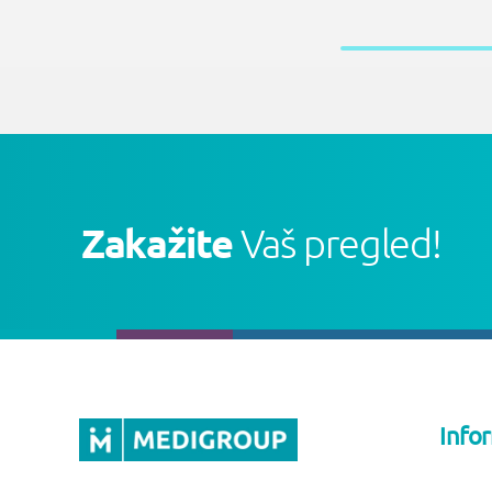
Zakažite
Vaš pregled!
Info