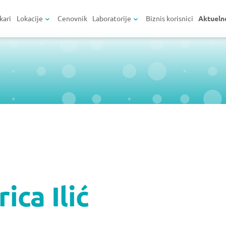
kari
Lokacije
Cenovnik
Laboratorije
Biznis korisnici
Aktueln
ica Ilić