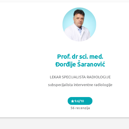
Prof. dr sci. med.
Đorđije Šaranović
LEKAR SPECIJALISTA RADIOLOGIJE
subspecijalista interventne radiologije
9.6/10
56 recenzija