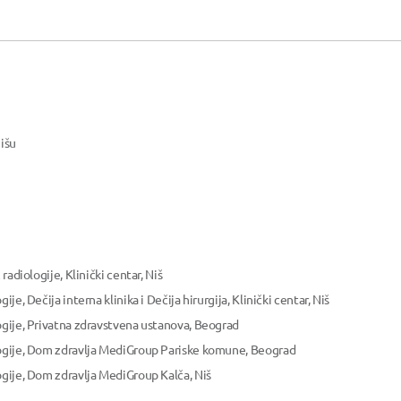
Nišu
radiologije, Klinički centar, Niš
je, Dečija interna klinika i Dečija hirurgija, Klinički centar, Niš
ogije, Privatna zdravstvena ustanova, Beograd
logije, Dom zdravlja MediGroup Pariske komune, Beograd
ogije, Dom zdravlja MediGroup Kalča, Niš