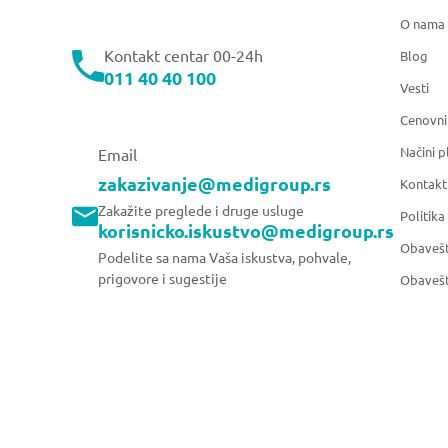
O nama
Kontakt centar 00-24h
Blog
011 40 40 100
Vesti
Cenovni
Načini p
Email
zakazivanje@medigroup.rs
Kontakt
Zakažite preglede i druge usluge
Politika
korisnicko.iskustvo@medigroup.rs
Obavešt
Podelite sa nama Vaša iskustva, pohvale,
prigovore i sugestije
Obavešt