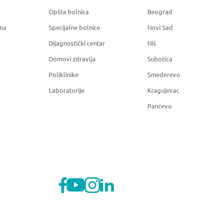
Opšta bolnica
Beograd
ma
Specijalne bolnice
Novi Sad
Dijagnostički centar
Niš
Domovi zdravlja
Subotica
Poliklinike
Smederevo
Laboratorije
Kragujevac
Pančevo