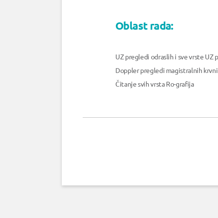
Oblast rada:
UZ pregledi odraslih i sve vrste UZ
Doppler pregledi magistralnih krvni
Čitanje svih vrsta Ro-grafija