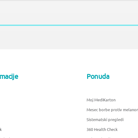
rmacije
Ponuda
Moj MediKarton
Mesec borbe protiv melano
Sistematski pregledi
k
360 Health Check