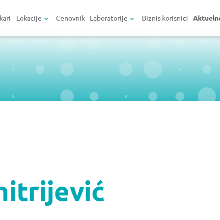
kari
Lokacije
Cenovnik
Laboratorije
Biznis korisnici
Aktueln
itrijević