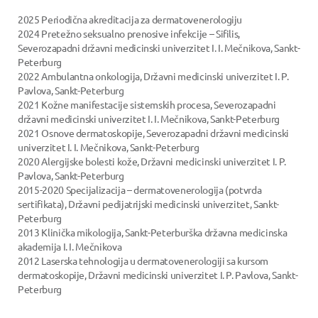
2025 Periodična akreditacija za dermatovenerologiju
2024 Pretežno seksualno prenosive infekcije – Sifilis,
Severozapadni državni medicinski univerzitet I. I. Mečnikova, Sankt-
Peterburg
2022 Ambulantna onkologija, Državni medicinski univerzitet I. P.
Pavlova, Sankt-Peterburg
2021 Kožne manifestacije sistemskih procesa, Severozapadni
državni medicinski univerzitet I. I. Mečnikova, Sankt-Peterburg
2021 Osnove dermatoskopije, Severozapadni državni medicinski
univerzitet I. I. Mečnikova, Sankt-Peterburg
2020 Alergijske bolesti kože, Državni medicinski univerzitet I. P.
Pavlova, Sankt-Peterburg
2015-2020 Specijalizacija – dermatovenerologija (potvrda
sertifikata), Državni pedijatrijski medicinski univerzitet, Sankt-
Peterburg
2013 Klinička mikologija, Sankt-Peterburška državna medicinska
akademija I. I. Mečnikova
2012 Laserska tehnologija u dermatovenerologiji sa kursom
dermatoskopije, Državni medicinski univerzitet I. P. Pavlova, Sankt-
Peterburg