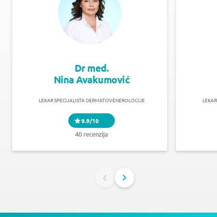
Dr med.
Nina Avakumović
LEKAR SPECIJALISTA DERMATOVENEROLOGIJE
LEKAR
9.9/10
40 recenzija