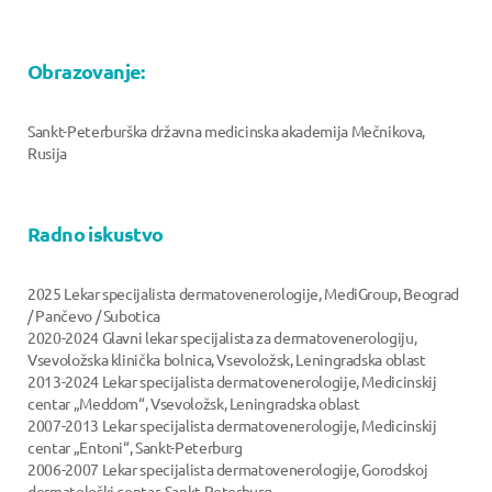
Obrazovanje:
Sankt-Peterburška državna medicinska akademija Mečnikova,
Rusija
Radno iskustvo
2025 Lekar specijalista dermatovenerologije, MediGroup, Beograd
/ Pančevo / Subotica
2020-2024 Glavni lekar specijalista za dermatovenerologiju,
Vsevoložska klinička bolnica, Vsevoložsk, Leningradska oblast
2013-2024 Lekar specijalista dermatovenerologije, Medicinskij
centar „Meddom“, Vsevoložsk, Leningradska oblast
2007-2013 Lekar specijalista dermatovenerologije, Medicinskij
centar „Entoni“, Sankt-Peterburg
2006-2007 Lekar specijalista dermatovenerologije, Gorodskoj
dermatološki centar, Sankt-Peterburg