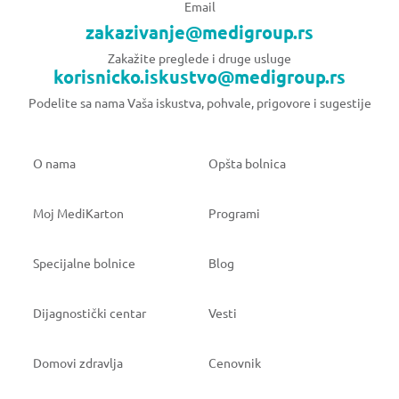
Email
zakazivanje@medigroup.rs
Zakažite preglede i druge usluge
korisnicko.iskustvo@medigroup.rs
Podelite sa nama Vaša iskustva, pohvale, prigovore i sugestije
O nama
Opšta bolnica
Moj MediKarton
Programi
Specijalne bolnice
Blog
Dijagnostički centar
Vesti
Domovi zdravlja
Cenovnik