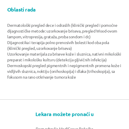
Oblasti rada
Dermatološki pregled dece i odraslih (klinički pregled i pomoćne
dijagnostičke metode: uzorkovanje briseva, pregled Wood-ovom
lampom, vitropresija, grataža, proba sondom i dr.)
Dijagnostika i terapija polno prenosivih bolesti kod oba pola
(klinički pregled, uzorkovanje briseva)
Uzorkovanje materijala za briseve kože i sluznica, nativni mikološki
preparat i mikološku kulturu (detekcija gljivičnih infekcija)
Dermoskopski pregled pigmentnih i nepigmentnih promena kože i
vidljivih sluznica, noktiju (onihoskopija) i dlaka (trihoskopija), sa
fokusom na rano otkrivanje tumora kože
Lekara možete pronaći u
Dom zdravlja MediGroup Požeška