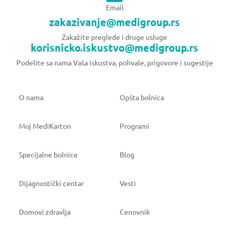
Email
zakazivanje@medigroup.rs
Zakažite preglede i druge usluge
korisnicko.iskustvo@medigroup.rs
Podelite sa nama Vaša iskustva, pohvale, prigovore i sugestije
O nama
Opšta bolnica
Moj MediKarton
Programi
Specijalne bolnice
Blog
Dijagnostički centar
Vesti
Domovi zdravlja
Cenovnik