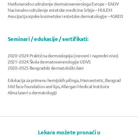
Međunarodno udruženje dermatovenerologa Evrope – EADV
Nacionalno udruženje estetske medicine Srbije – NULEM
Asocijacija srpske kozmetske i estetske dermatologije – ASKED
Seminari / edukacije / sertifikati:
2020–2024 Praktična dermoskopija (osnovni i napredni nivo)
2021–2024 Škola dermatovenerologije UDVS
2020–2025 Beogradski dermatološki dani
Edukacija za primenu hemijskih pilinga, Mezoestetic, Beograd
Mid face foundation and lips, Allergan Medical Institute
Alma laseri u dermatologiji
Lekara možete pronaći u