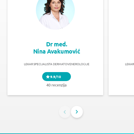
Dr med.
Nina Avakumović
LEKAR SPECIJALISTA DERMATOVENEROLOGIJE
LEKAR
9.9/10
40 recenzija