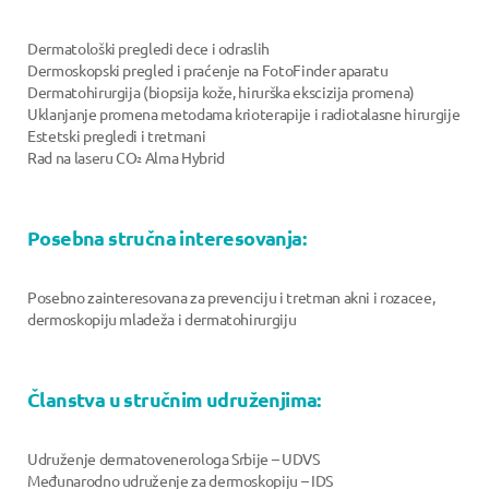
Dermatološki pregledi dece i odraslih
Dermoskopski pregled i praćenje na FotoFinder aparatu
Dermatohirurgija (biopsija kože, hirurška ekscizija promena)
Uklanjanje promena metodama krioterapije i radiotalasne hirurgije
Estetski pregledi i tretmani
Rad na laseru CO₂ Alma Hybrid
Posebna stručna interesovanja:
Posebno zainteresovana za prevenciju i tretman akni i rozacee,
dermoskopiju mladeža i dermatohirurgiju
Članstva u stručnim udruženjima:
Udruženje dermatovenerologa Srbije – UDVS
Međunarodno udruženje za dermoskopiju – IDS