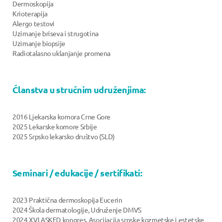
Dermoskopija
Krioterapija
Alergo testovi
Uzimanje briseva i strugotina
Uzimanje biopsije
Radiotalasno uklanjanje promena
Članstva u stručnim udruženjima:
2016 Ljekarska komora Crne Gore
2025 Lekarske komore Srbije
2025 Srpsko lekarsko društvo (SLD)
Seminari / edukacije / sertifikati:
2023 Praktična dermoskopija Eucerin
2024 Škola dermatologije, Udruženje DMVS
2024 XVI ASKED kongres, Asocijacija srpske kozmetske i estetske