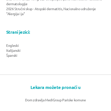
dermatologije
2026 Stručni skup - Atopski dermatitis, Nacionalno udruženje
"Alergija i ja"
Strani jezici:
Engleski
Italijanski
Španski
Lekara možete pronaći u
Dom zdravlja MediGroup Pariske komune