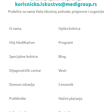
korisnicko.iskustvo@medigroup.rs
Podelite sa nama Vaša iskustva, pohvale, prigovore i sugestije
O nama
Opšta bolnica
Moj MediKarton
Programi
Specijalne bolnice
Blog
Dijagnostički centar
Vesti
Domovi zdravlja
Cenovnik
Poliklinike
Načini plaćanja