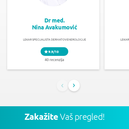
Dr med.
Nina Avakumović
LEKAR SPECIJALISTA DERMATOVENEROLOGIJE
LEKAR
9.9/10
40 recenzija
Zakažite
Vaš pregled!