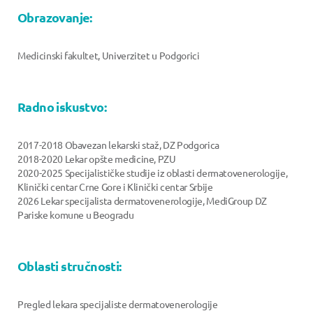
Obrazovanje:
Medicinski fakultet, Univerzitet u Podgorici
Radno iskustvo:
2017-2018 Obavezan lekarski staž, DZ Podgorica
2018-2020 Lekar opšte medicine, PZU
2020-2025 Specijalističke studije iz oblasti dermatovenerologije,
Klinički centar Crne Gore i Klinički centar Srbije
2026 Lekar specijalista dermatovenerologije, MediGroup DZ
Pariske komune u Beogradu
Oblasti stručnosti:
Pregled lekara specijaliste dermatovenerologije