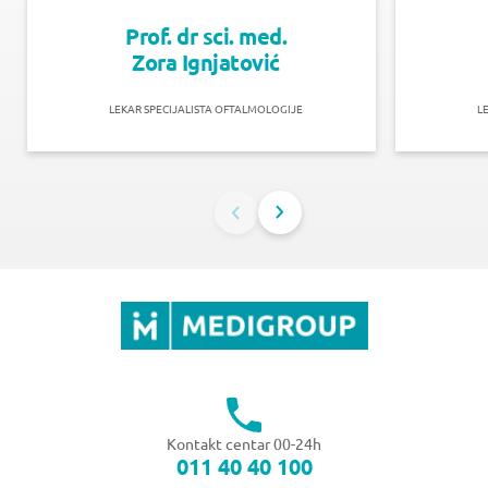
Prof. dr sci. med.
Zora Ignjatović
LEKAR SPECIJALISTA OFTALMOLOGIJE
L
Kontakt centar 00-24h
011 40 40 100