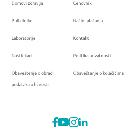
Domovi zdravlja
Cenovnik
Poliklinike
Načini plaćanja
Laboratorije
Kontakt
Naši lekari
Politika privatnosti
Obaveštenje o obradi
Obaveštenje o kolačićima
podataka o ličnosti