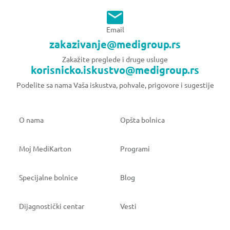
Email
zakazivanje@medigroup.rs
Zakažite preglede i druge usluge
korisnicko.iskustvo@medigroup.rs
Podelite sa nama Vaša iskustva, pohvale, prigovore i sugestije
O nama
Opšta bolnica
Moj MediKarton
Programi
Specijalne bolnice
Blog
Dijagnostički centar
Vesti