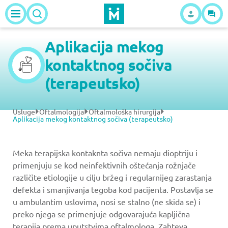
Aplikacija mekog
kontaktnog sočiva
(terapeutsko)
Usluge
Oftalmologija
Oftalmološka hirurgija
Aplikacija mekog kontaktnog sočiva (terapeutsko)
Meka terapijska kontaknta sočiva nemaju dioptriju i
primenjuju se kod neinfektivnih oštećanja rožnjače
različite etiologije u cilju bržeg i regularnijeg zarastanja
defekta i smanjivanja tegoba kod pacijenta. Postavlja se
u ambulantim uslovima, nosi se stalno (ne skida se) i
preko njega se primenjuje odgovarajuća kapljična
terapija prema uputstvima oftalmologa. Zahteva