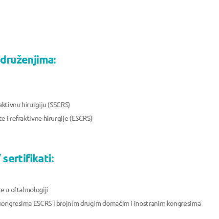
udruženjima:
aktivnu hirurgiju (SSCRS)
e i refraktivne hirurgije (ESCRS)
sertifikati:
e u oftalmologiji
 kongresima ESCRS i brojnim drugim domaćim i inostranim kongresima