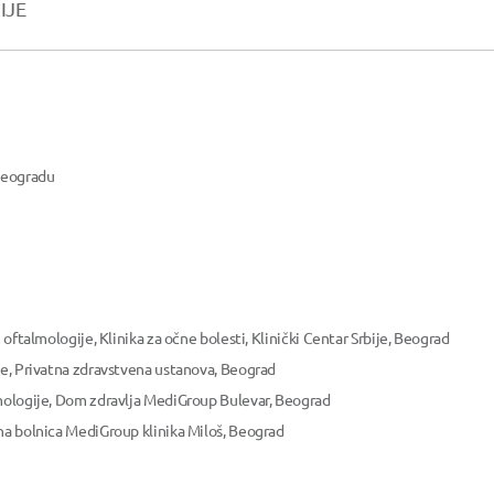
IJE
 Beogradu
 oftalmologije, Klinika za očne bolesti, Klinički Centar Srbije, Beograd
je, Privatna zdravstvena ustanova, Beograd
lmologije, Dom zdravlja MediGroup Bulevar, Beograd
na bolnica MediGroup klinika Miloš, Beograd