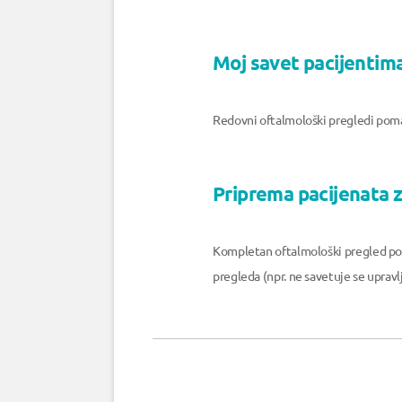
Moj savet pacijentima
Redovni oftalmološki pregledi poma
Priprema pacijenata z
Kompletan oftalmološki pregled podr
pregleda (npr. ne savetuje se uprav