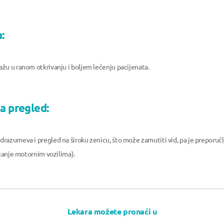
:
žu u ranom otkrivanju i boljem lečenju pacijenata.
a pregled:
azumeva i pregled na široku zenicu, što može zamutiti vid, pa je preporučlj
ljanje motornim vozilima).
Lekara možete pronaći u