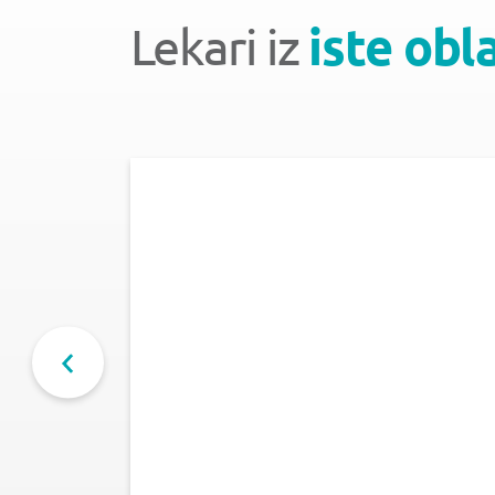
Lekari iz
iste obl