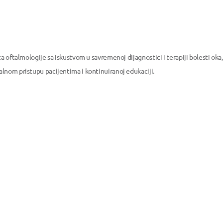
a oftalmologije sa iskustvom u savremenoj dijagnostici i terapiji bolesti oka,
lnom pristupu pacijentima i kontinuiranoj edukaciji.