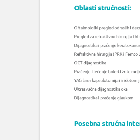
Oblasti stručnosti:
Oftalmološki pregled odraslih i dece
Pregled za refraktivnu hirurgiju i hi
Dijagnostika i praćenje keratokonus
Refraktivna hirurgija (PRK i Femto 
OCT dijagnostika
Praćenje i lečenje bolesti žute mrlj
YAG laser kapsulotomija i iridotomij
Ultrazvučna dijagnostika oka
Dijagnostika i praćenje glaukom
Posebna stručna inte