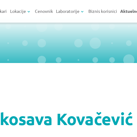
kari
Lokacije
Cenovnik
Laboratorije
Biznis korisnici
Aktueln
kosava Kovačević