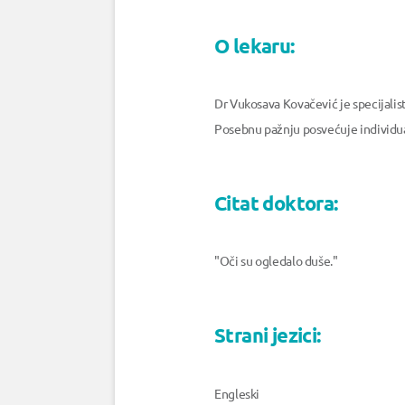
O lekaru:
Dr Vukosava Kovačević je specijalist
Posebnu pažnju posvećuje individua
Citat doktora:
"Oči su ogledalo duše."
Strani jezici:
Engleski