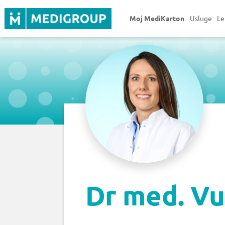
Moj MediKarton
Usluge
Le
Dr med. Vu