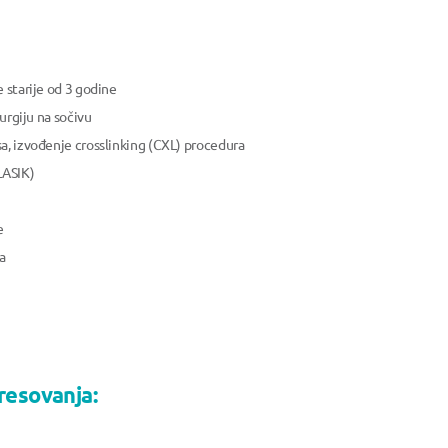
 starije od 3 godine
rurgiju na sočivu
a, izvođenje crosslinking (CXL) procedura
LASIK)
e
a
resovanja: