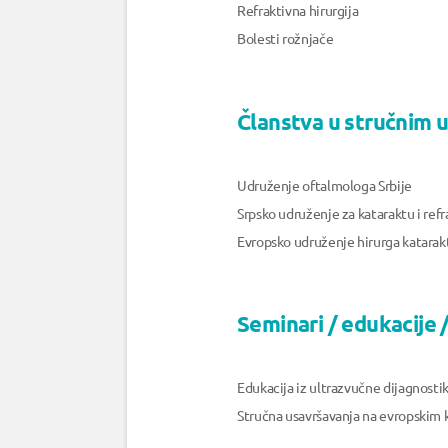
Refraktivna hirurgija
Bolesti rožnjače
Članstva u stručnim 
Udruženje oftalmologa Srbije
Srpsko udruženje za kataraktu i refr
Evropsko udruženje hirurga katarakt
Seminari / edukacije / 
Edukacija iz ultrazvučne dijagnostik
Stručna usavršavanja na evropskim