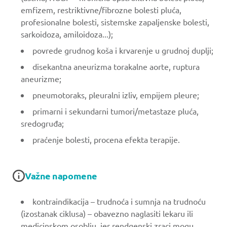
emfizem, restriktivne/fibrozne bolesti pluća,
profesionalne bolesti, sistemske zapaljenske bolesti,
sarkoidoza, amiloidoza...);
povrede grudnog koša i krvarenje u grudnoj duplji;
disekantna aneurizma torakalne aorte, ruptura
aneurizme;
pneumotoraks, pleuralni izliv, empijem pleure;
primarni i sekundarni tumori/metastaze pluća,
sredogruđa;
praćenje bolesti, procena efekta terapije.
Važne napomene
kontraindikacija – trudnoća i sumnja na trudnoću
(izostanak ciklusa) – obavezno naglasiti lekaru ili
medicinskom osoblju, jer rendgenski zraci mogu