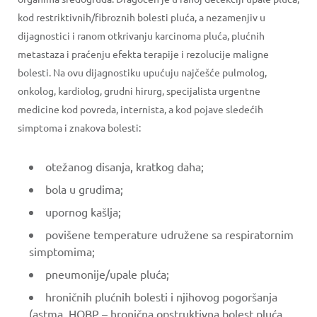
kod restriktivnih/fibroznih bolesti pluća, a nezamenjiv u
dijagnostici i ranom otkrivanju karcinoma pluća, plućnih
metastaza i praćenju efekta terapije i rezolucije maligne
bolesti. Na ovu dijagnostiku upućuju najčešće pulmolog,
onkolog, kardiolog, grudni hirurg, specijalista urgentne
medicine kod povreda, internista, a kod pojave sledećih
simptoma i znakova bolesti:
otežanog disanja, kratkog daha;
bola u grudima;
upornog kašlja;
povišene temperature udružene sa respiratornim
simptomima;
pneumonije/upale pluća;
hroničnih plućnih bolesti i njihovog pogoršanja
(astma, HOBP – hronična opstruktivna bolest pluća,