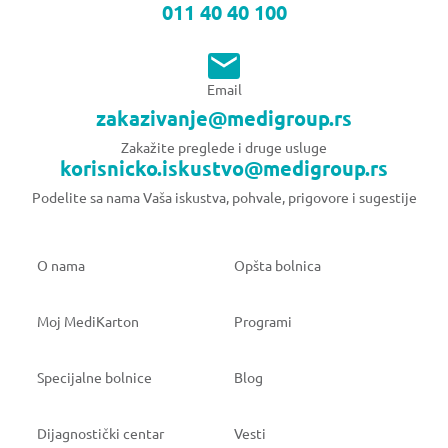
011 40 40 100
Email
zakazivanje@medigroup.rs
Zakažite preglede i druge usluge
korisnicko.iskustvo@medigroup.rs
Podelite sa nama Vaša iskustva, pohvale, prigovore i sugestije
O nama
Opšta bolnica
Moj MediKarton
Programi
Specijalne bolnice
Blog
Dijagnostički centar
Vesti