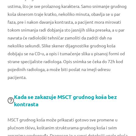
ustima, što je sve prolaznog karaktera. Samo snimanje grudnog
koša sknerom traje kratko, nekoliko minuta, obavlja se u par
faza, pre i nakon davanja kontrasta, a pacijent mora mirovati
tokom snimanja radi dobjanja sto jasnijih slika preseka, a u par
navrata će radiološki tehničar zamoliti da zadrži dah na
nekoliko sekundi. Slike skener dijagnostike grudnog koša
dobijaju se na CD-u, a opis i tumačenje slika u pisanoj formi od
strane specijaliste radiologa. Opis snimka se čeka do 72h kod
pojedinih radiologa, a može biti poslat na imejl-adresu
pacijenta.
Kada se zakazuje MSCT grudnog koša bez
kontrasta
MSCT grudnog koša može prikazati gotovo sve promene u
plućnom tkivu, koštanim strukturama grudnog koša i svim
organima sredogruđa. Dragocen je u ranoj detekciji upale pluća,