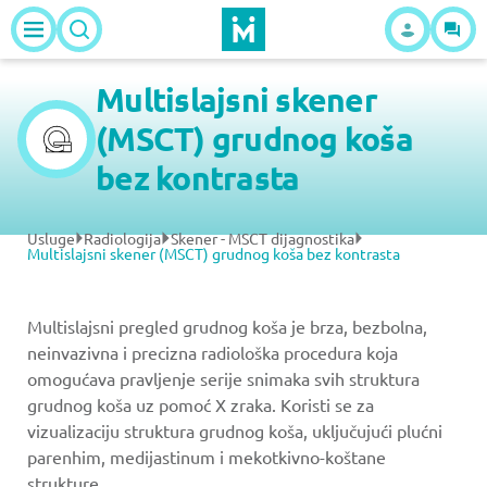
Multislajsni skener
(MSCT) grudnog koša
bez kontrasta
Usluge
Radiologija
Skener - MSCT dijagnostika
Multislajsni skener (MSCT) grudnog koša bez kontrasta
Multislajsni pregled grudnog koša je brza, bezbolna,
neinvazivna i precizna radiološka procedura koja
omogućava pravljenje serije snimaka svih struktura
grudnog koša uz pomoć X zraka. Koristi se za
vizualizaciju struktura grudnog koša, uključujući plućni
parenhim, medijastinum i mekotkivno-koštane
strukture.