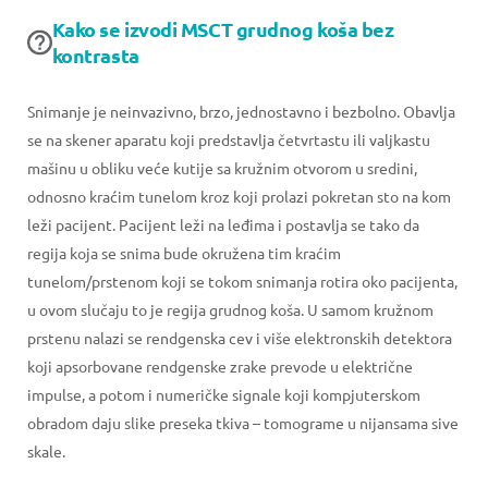
Kako se izvodi MSCT grudnog koša bez
kontrasta
Snimanje je neinvazivno, brzo, jednostavno i bezbolno. Obavlja
se na skener aparatu koji predstavlja četvrtastu ili valjkastu
mašinu u obliku veće kutije sa kružnim otvorom u sredini,
odnosno kraćim tunelom kroz koji prolazi pokretan sto na kom
leži pacijent. Pacijent leži na leđima i postavlja se tako da
regija koja se snima bude okružena tim kraćim
tunelom/prstenom koji se tokom snimanja rotira oko pacijenta,
u ovom slučaju to je regija grudnog koša. U samom kružnom
prstenu nalazi se rendgenska cev i više elektronskih detektora
koji apsorbovane rendgenske zrake prevode u električne
impulse, a potom i numeričke signale koji kompjuterskom
obradom daju slike preseka tkiva – tomograme u nijansama sive
skale.