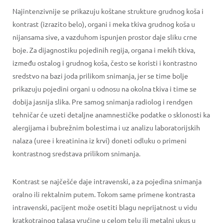
Najintenzivnije se prikazuju koštane strukture grudnog koša i
kontrast (izrazito belo), organi i meka tkiva grudnog koša u
nijansama sive, a vazduhom ispunjen prostor daje sliku crne
boje. Za dijagnostiku pojedinih regija, organa i mekih tkiva,
između ostalog i grudnog koša, često se koristi i kontrastno
sredstvo na bazi joda prilikom snimanja, jer se time bolje
prikazuju pojedini organi u odnosu na okolna tkiva i time se
dobija jasnija slika. Pre samog snimanja radiolog i rendgen
tehničar će uzeti detaljne anamnestičke podatke o sklonosti ka
alergijama i bubrežnim bolestima i uz analizu laboratorijskih
nalaza (uree i kreatinina iz krvi) doneti odluku o primeni
kontrastnog sredstava prilikom snimanja.
Kontrast se najčešće daje intravenski, a za pojedina snimanja
oralno ili rektalnim putem. Tokom same primene kontrasta
intravenski, pacijent može osetiti blagu neprijatnost u vidu
kratkotrajnog talasa vrućine u celom telu ili metalni ukus u