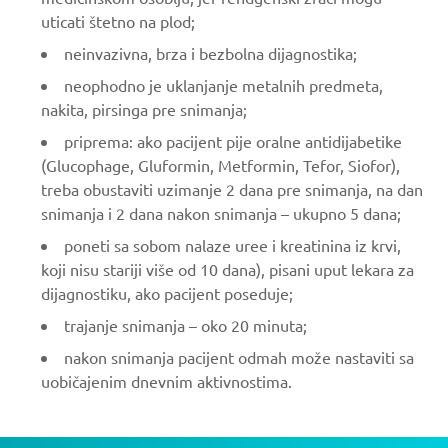
uticati štetno na plod;
neinvazivna, brza i bezbolna dijagnostika;
neophodno je uklanjanje metalnih predmeta,
nakita, pirsinga pre snimanja;
priprema: ako pacijent pije oralne antidijabetike
(Glucophage, Gluformin, Metformin, Tefor, Siofor),
treba obustaviti uzimanje 2 dana pre snimanja, na dan
snimanja i 2 dana nakon snimanja – ukupno 5 dana;
poneti sa sobom nalaze uree i kreatinina iz krvi,
koji nisu stariji više od 10 dana), pisani uput lekara za
dijagnostiku, ako pacijent poseduje;
trajanje snimanja – oko 20 minuta;
nakon snimanja pacijent odmah može nastaviti sa
uobičajenim dnevnim aktivnostima.