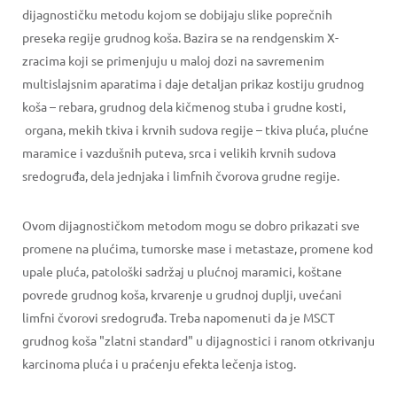
dijagnostičku metodu kojom se dobijaju slike poprečnih
preseka regije grudnog koša. Bazira se na rendgenskim X-
zracima koji se primenjuju u maloj dozi na savremenim
multislajsnim aparatima i daje detaljan prikaz kostiju grudnog
koša – rebara, grudnog dela kičmenog stuba i grudne kosti,
organa, mekih tkiva i krvnih sudova regije – tkiva pluća, plućne
maramice i vazdušnih puteva, srca i velikih krvnih sudova
sredogruđa, dela jednjaka i limfnih čvorova grudne regije.
Ovom dijagnostičkom metodom mogu se dobro prikazati sve
promene na plućima, tumorske mase i metastaze, promene kod
upale pluća, patološki sadržaj u plućnoj maramici, koštane
povrede grudnog koša, krvarenje u grudnoj duplji, uvećani
limfni čvorovi sredogruđa. Treba napomenuti da je MSCT
grudnog koša "zlatni standard" u dijagnostici i ranom otkrivanju
karcinoma pluća i u praćenju efekta lečenja istog.