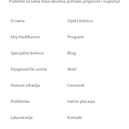
Podelite sa nama Vaša iskustva, pohvale, prigovore i sugestije
O nama
Opšta bolnica
Moj MediKarton
Programi
Specijalne bolnice
Blog
Dijagnostički centar
Vesti
Domovi zdravlja
Cenovnik
Poliklinike
Načini plaćanja
Laboratorije
Kontakt