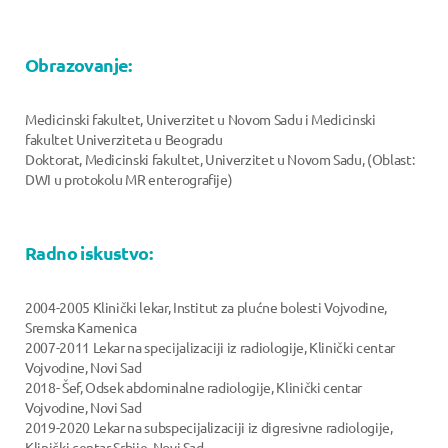
Obrazovanje:
Medicinski fakultet, Univerzitet u Novom Sadu i Medicinski
fakultet Univerziteta u Beogradu
Doktorat, Medicinski fakultet, Univerzitet u Novom Sadu, (Oblast:
DWI u protokolu MR enterografije)
Radno iskustvo:
2004-2005 Klinički lekar, Institut za plućne bolesti Vojvodine,
Sremska Kamenica
2007-2011 Lekar na specijalizaciji iz radiologije, Klinički centar
Vojvodine, Novi Sad
2018- Šef, Odsek abdominalne radiologije, Klinički centar
Vojvodine, Novi Sad
2019-2020 Lekar na subspecijalizaciji iz digresivne radiologije,
Klinički centar Srbije, Novi Sad