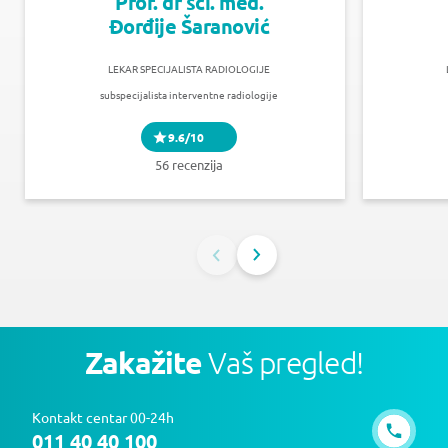
Prof. dr sci. med.
Đorđije Šaranović
LEKAR SPECIJALISTA RADIOLOGIJE
subspecijalista interventne radiologije
9.6/10
56 recenzija
Zakažite
Vaš pregled!
Kontakt centar 00-24h
011 40 40 100