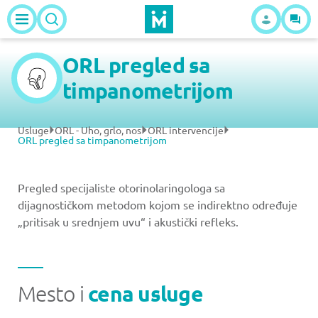
ORL pregled sa
timpanometrijom
Usluge
ORL - Uho, grlo, nos
ORL intervencije
ORL pregled sa timpanometrijom
Pregled specijaliste otorinolaringologa sa
dijagnostičkom metodom kojom se indirektno određuje
„pritisak u srednjem uvu“ i akustički refleks.
Mesto i
cena usluge