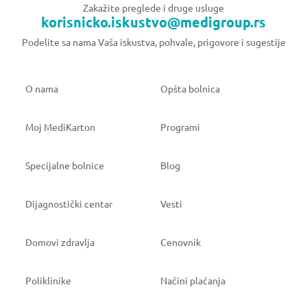
Zakažite preglede i druge usluge
korisnicko.iskustvo@medigroup.rs
Podelite sa nama Vaša iskustva, pohvale, prigovore i sugestije
O nama
Opšta bolnica
Moj MediKarton
Programi
Specijalne bolnice
Blog
Dijagnostički centar
Vesti
Domovi zdravlja
Cenovnik
Poliklinike
Načini plaćanja