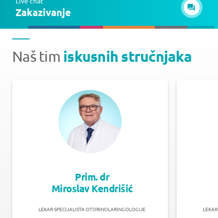
Live chat
Zakazivanje
iskusnih stručnjaka
Naš tim
Prim. dr
Miroslav Kendrišić
LEKAR SPECIJALISTA OTORINOLARINGOLOGIJE
LEKAR