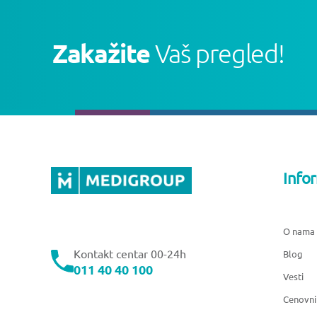
Zakažite
Vaš pregled!
Info
O nama
Kontakt centar 00-24h
Blog
011 40 40 100
Vesti
Cenovni