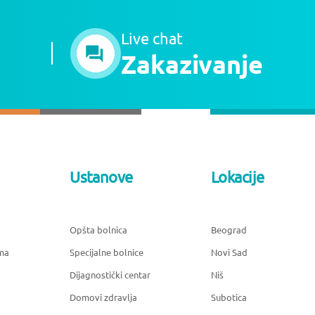
Live chat
Zakazivanje
Ustanove
Lokacije
Opšta bolnica
Beograd
ma
Specijalne bolnice
Novi Sad
Dijagnostički centar
Niš
Domovi zdravlja
Subotica