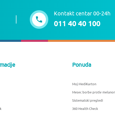
Kontakt centar 00-24h
011 40 40 100
rmacije
Ponuda
Moj MediKarton
Mesec borbe protiv melano
Sistematski pregledi
k
360 Health Check