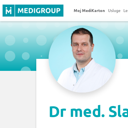
Moj MediKarton
Usluge
Le
Dr med. Sl