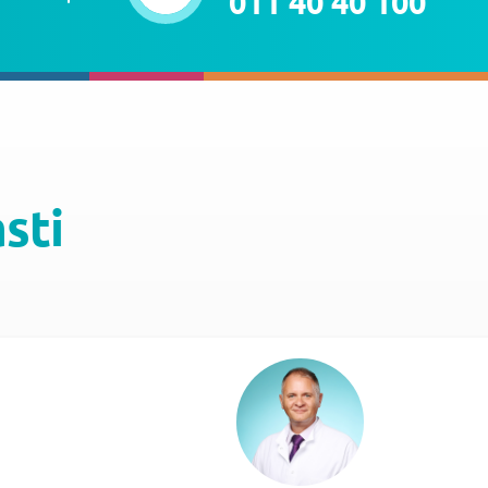
011 40 40 100
asti