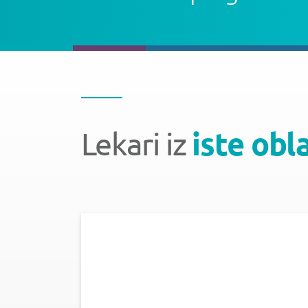
Lekari iz
iste obl