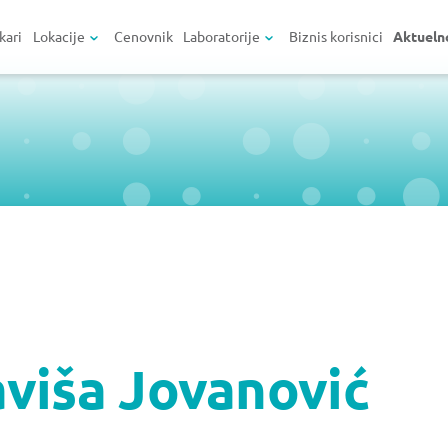
kari
Lokacije
Cenovnik
Laboratorije
Biznis korisnici
Aktueln
aviša Jovanović