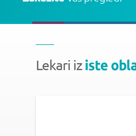
Lekari iz
iste obl