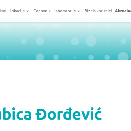
kari
Lokacije
Cenovnik
Laboratorije
Biznis korisnici
Aktueln
ubica Đorđević