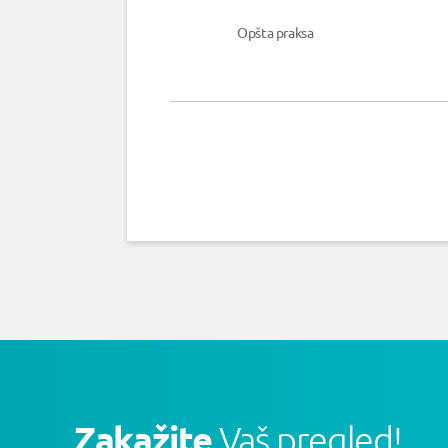
Opšta praksa
Zakažite
Vaš pregled!