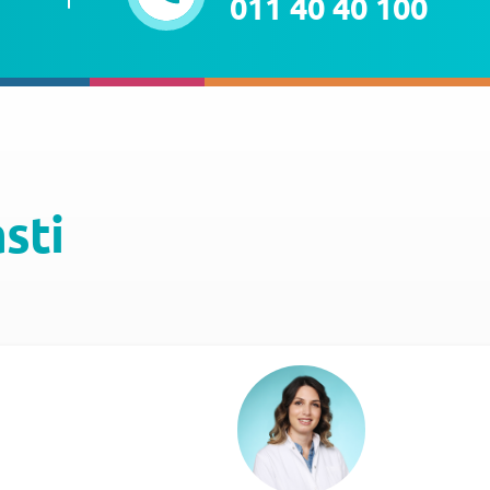
011 40 40 100
asti