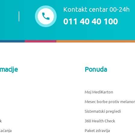
Kontakt centar 00-24h
011 40 40 100
rmacije
Ponuda
Moj MediKarton
Mesec borbe protiv melano
Sistematski pregledi
k
360 Health Check
laćanja
Paket zdravlja