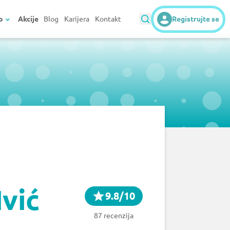
o
Akcije
Blog
Karijera
Kontakt
Registrujte se
Ivić
9.8/10
87 recenzija