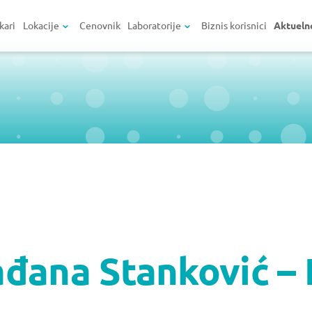
kari
Lokacije
Cenovnik
Laboratorije
Biznis korisnici
Aktueln
đana Stanković – 