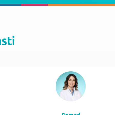
asti
Dr med.