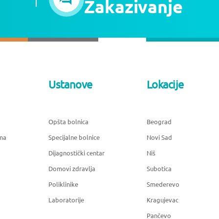
Zakazivanje
Ustanove
Lokacije
Opšta bolnica
Beograd
ma
Specijalne bolnice
Novi Sad
Dijagnostički centar
Niš
Domovi zdravlja
Subotica
Poliklinike
Smederevo
Laboratorije
Kragujevac
Pančevo