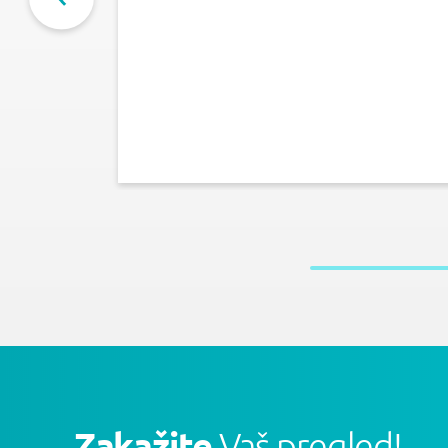
Zakažite
Vaš pregled!