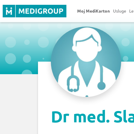
Moj MediKarton
Usluge
Le
Dr med. Sla