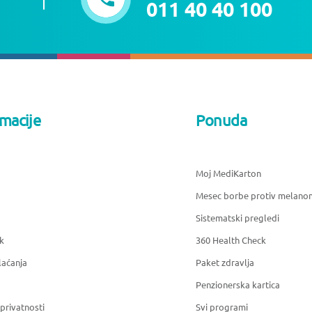
011 40 40 100
rmacije
Ponuda
Moj MediKarton
Mesec borbe protiv melano
Sistematski pregledi
k
360 Health Check
laćanja
Paket zdravlja
Penzionerska kartica
 privatnosti
Svi programi