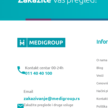
Info
O nama
Kontakt centar 00-24h
Blog
011 40 40 100
Vesti
Cenovni
Načini p
Email
zakazivanje@medigroup.rs
Kontakt
Zakažite preglede i druge usluge
Politika