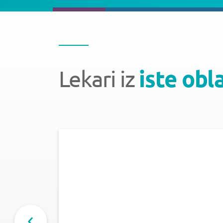
Lekari iz
iste obl