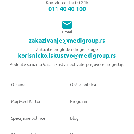
Kontakt centar 00-24h
011 40 40 100
Email
zakazivanje@medigroup.rs
Zakažite preglede i druge usluge
korisnicko.iskustvo@medigroup.rs
Podelite sa nama Vaša iskustva, pohvale, prigovore i sugestije
O nama
Opšta bolnica
Moj MediKarton
Programi
Specijalne bolnice
Blog