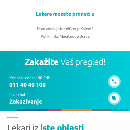
Lekara možete pronaći u
Dom zdravlja MediGroup Kalenić
Poliklinika MediGroup Borča
Zakažite
Vaš pregled!
Kontakt centar 00-24h
011 40 40 100
Live chat
Zakazivanje
iste oblasti
Lekari iz