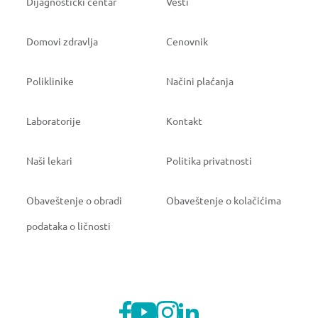
Dijagnostički centar
Vesti
Domovi zdravlja
Cenovnik
Poliklinike
Načini plaćanja
Laboratorije
Kontakt
Naši lekari
Politika privatnosti
Obaveštenje o obradi
Obaveštenje o kolačićima
podataka o ličnosti