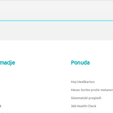
rmacije
Ponuda
Moj MediKarton
Mesec borbe protiv melano
Sistematski pregledi
k
360 Health Check