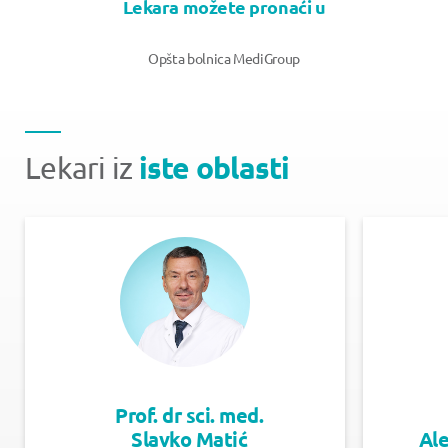
Lekara možete pronaći u
Opšta bolnica MediGroup
iste oblasti
Lekari iz
Prof. dr sci. med.
Slavko Matić
Al