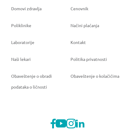
Domovi zdravlja
Cenovnik
Poliklinike
Načini plaćanja
Laboratorije
Kontakt
Naši lekari
Politika privatnosti
Obaveštenje o obradi
Obaveštenje o kolačićima
podataka o ličnosti