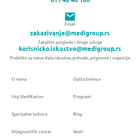
Email
zakazivanje@medigroup.rs
Zakažite preglede i druge usluge
korisnicko.iskustvo@medigroup.rs
Podelite sa nama Vaša iskustva, pohvale, prigovore i sugestije
O nama
Opšta bolnica
Moj MediKarton
Programi
Specijalne bolnice
Blog
Dijagnostički centar
Vesti