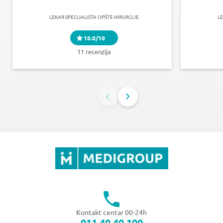
LEKAR SPECIJALISTA OPŠTE HIRURGIJE
LE
10.0/10
11 recenzija
Kontakt centar 00-24h
011 40 40 100