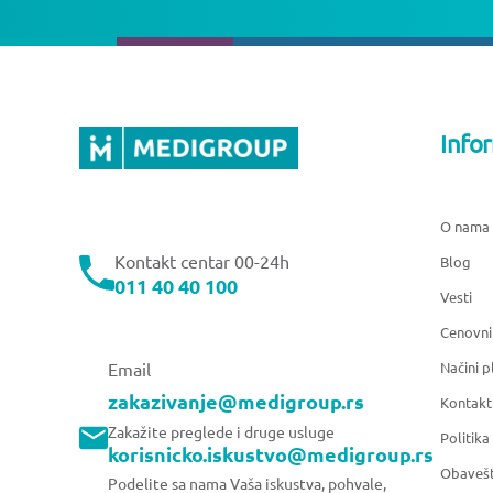
Info
O nama
Kontakt centar 00-24h
Blog
011 40 40 100
Vesti
Cenovni
Načini p
Email
zakazivanje@medigroup.rs
Kontakt
Zakažite preglede i druge usluge
Politika
korisnicko.iskustvo@medigroup.rs
Obavešt
Podelite sa nama Vaša iskustva, pohvale,