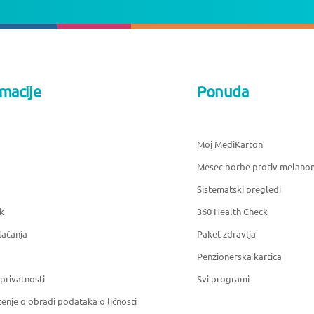
rmacije
Ponuda
Moj MediKarton
Mesec borbe protiv melano
Sistematski pregledi
k
360 Health Check
laćanja
Paket zdravlja
Penzionerska kartica
 privatnosti
Svi programi
enje o obradi podataka o ličnosti