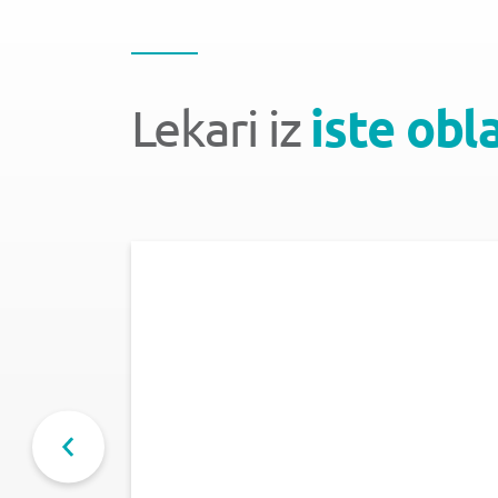
Lekari iz
iste obl