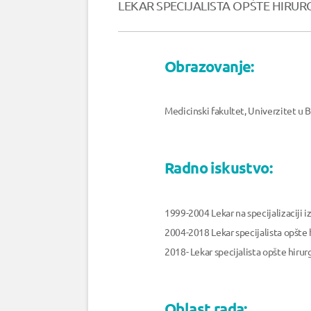
LEKAR SPECIJALISTA OPŠTE HIRUR
Obrazovanje:
Medicinski fakultet, Univerzitet u
Radno iskustvo:
1999-2004 Lekar na specijalizaciji iz
2004-2018 Lekar specijalista opšte h
2018- Lekar specijalista opšte hiru
Oblast rada: